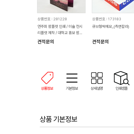
상품번호 : 281228
상품번호 : 173183
연주회 팜플렛 인쇄 / 미술 전시
큐브형떡메모_(측면칼라)
리플렛 제작 / 대학교 홍보 팜플
렛
견적문의
견적문의
상품정보
기본정보
상세설명
인쇄샘플
상품 기본정보