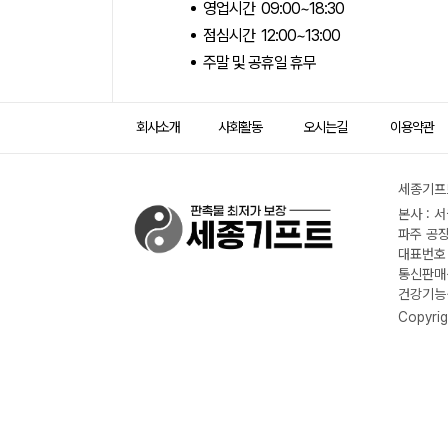
영업시간 09:00~18:30
점심시간 12:00~13:00
주말 및 공휴일 휴무
회사소개
사회활동
오시는길
이용약관
세종기프트
본사 : 
파주 공장
대표번호 :
통신판매신
건강기능식
Copyrig