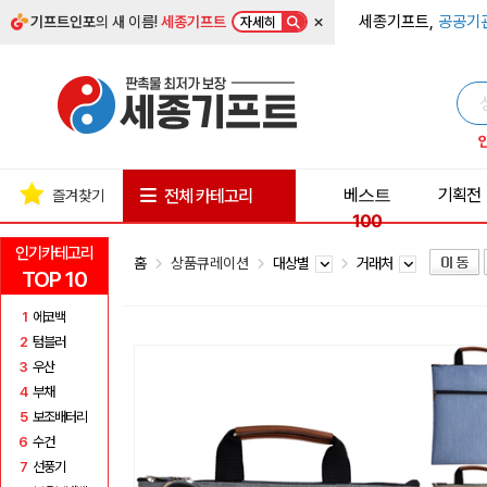
×
세종기프트,
공공기
기프트인포
의 새 이름!
세종기프트
자세히
베스트
기획전
전체 카테고리
즐겨찾기
100
인기카테고리
홈
상품큐레이션
대상별
거래처
TOP 10
1
에코백
2
텀블러
3
우산
4
부채
5
보조배터리
6
수건
7
선풍기