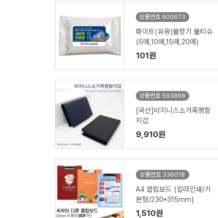
상품번호 600673
화이트(유광)물향기 물티슈
(5매,10매,15매,20매)
101원
상품번호 563868
[국산]비지니스소가죽명함
지갑
9,910원
상품번호 336018
A4 클립보드 (칼라인쇄/기
본형/230*315mm)
1,510원