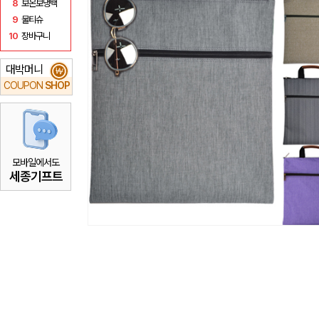
8
보온보냉백
9
물티슈
10
장바구니
대박머니
₩
COUPON
SHOP
모바일에서도
세종기프트