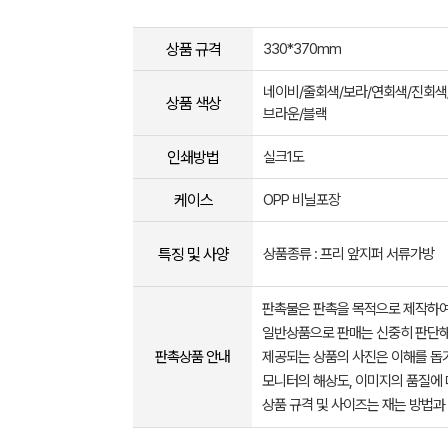
상품 규격
330*370mm
네이비/줄회색/보라/연회색/진회색
상품 색상
브라운/블랙
인쇄방법
실크1도
케이스
OPP 비닐포장
특징 및 사양
상품종류 : 프리 앞지퍼 서류가방
판촉물은 판촉을 목적으로 제작하여
일반상품으로 판매는 신중히 판단해
판촉상품 안내
제공되는 상품의 사진은 이해를 
모니터의 해상도, 이미지의 품질에 
상품 규격 및 사이즈는 재는 방법과