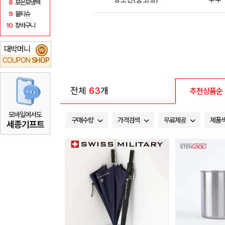
8
보온보냉백
9
물티슈
10
장바구니
대박머니
₩
COUPON
SHOP
전체
63
개
추천상품순
모바일에서도
구매수량
가격검색
무료제공
제품
세종기프트