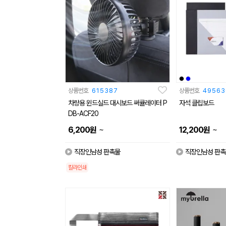
상품번호
615387
상품번호
49563
차량용 윈드실드 대시보드 써큘레이터 P
자석 클립보드
DB-ACF20
~
~
6,200
원
12,200
원
직장인남성 판촉물
직장인남성 판촉
칼라인쇄