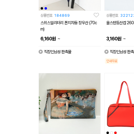
상품번호
184869
상품번호
32212
스위스밀리터리 폰지자동 장우산 (70c
올스텐등산컵 260
m)
~
~
6,160
원
3,160
원
직장인남성 판촉물
직장인남성 판촉
인쇄무료