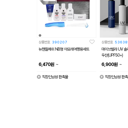
상품번호
390207
상품번호
53638
뉴핸들메쉬 NB형 아모레여행용세트
마이브렐라 UV 솔
우산(UPF50+)
~
~
6,470
원
6,900
원
직장인남성 판촉물
직장인남성 판촉