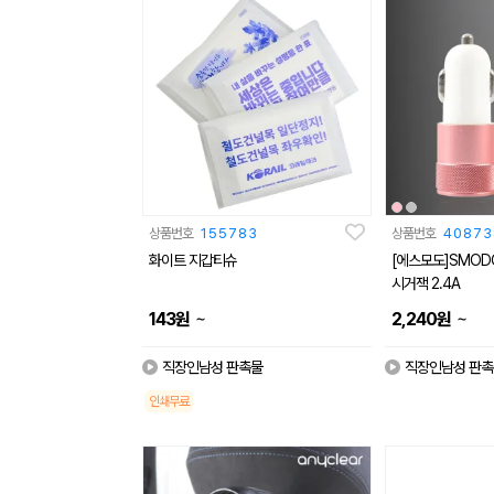
상품번호
155783
상품번호
40873
화이트 지갑티슈
[에스모도]SMOD
시거잭 2.4A
~
~
143
원
2,240
원
직장인남성 판촉물
직장인남성 판촉
인쇄무료