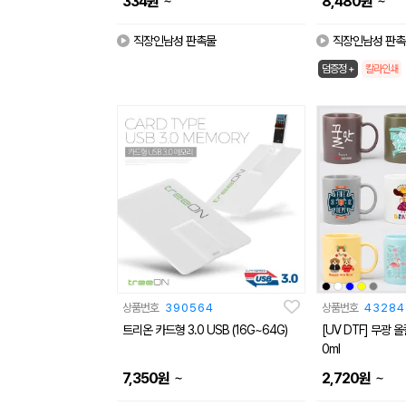
~
~
334
원
8,480
원
직장인남성 판촉물
직장인남성 판촉
덤증정 +
칼라인쇄
상품번호
390564
상품번호
43284
트리온 카드형 3.0 USB (16G~64G)
[UV DTF] 무광 
0ml
~
~
7,350
원
2,720
원