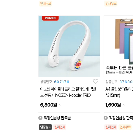
인쇄무료
인쇄무료
상품번호
607176
상품번호
37680
이노젠 아이쿨러 프리오 컬러인쇄 넥밴
A4 클립보드(칼라
드 선풍기 INOZEN i-cooler FRiO
*315mm)
~
~
6,800
원
1,690
원
직장인남성 판촉물
직장인남성 판촉
덤증정 +
칼라인쇄
칼라인쇄
인쇄무료