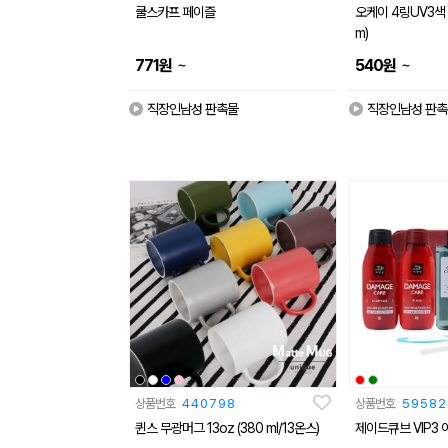
쿨스카프 페이즐
오케이 4링UV3색 
m)
~
~
771
원
540
원
직장인남성 판촉물
직장인남성 판촉
상품번호
440798
상품번호
59582
퀸스 무광머그 13oz (380 ml/13온스)
제이드큐브 VIP3