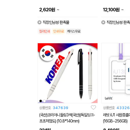
~
~
2,620
원
12,100
원
직장인남성 판촉물
직장인남성 판촉
칼라인쇄
인쇄무료
케이스무료
상품번호
347639
상품번호
43326
(국산)코리아니들링3색(국산)(독일잉크-
레빗 iU1 사원증홀더
초초저점도) (10.8*140mm)
(16GB~256GB)