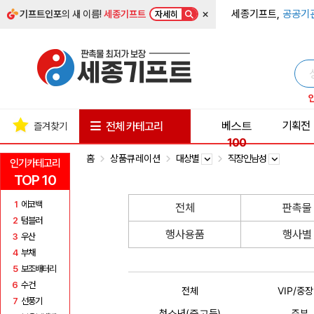
×
세종기프트,
공공기
기프트인포
의 새 이름!
세종기프트
자세히
베스트
기획전
전체 카테고리
즐겨찾기
100
홈
상품큐레이션
대상별
직장인남성
인기카테고리
TOP 10
1
에코백
전체
판촉물
2
텀블러
행사용품
행사별
3
우산
4
부채
5
보조배터리
6
수건
전체
VIP/중
7
선풍기
청소년(중고등)
주부