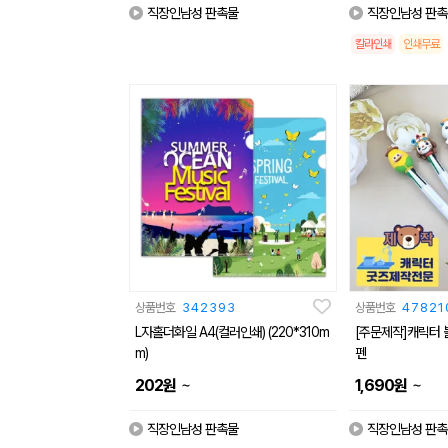
직장인남성 판촉물
직장인남성 판촉
칼라인쇄
인쇄무료
상품번호
342393
상품번호
47821
L자홀더화일 A4(컬러인쇄) (220*310m
[주문제작]캐릭터 볼
m)
펜
~
~
202
원
1,690
원
직장인남성 판촉물
직장인남성 판촉