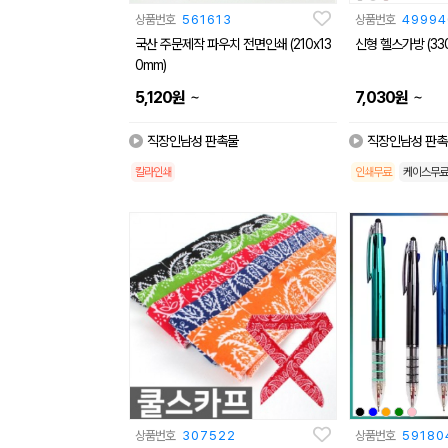
상품번호
561613
상품번호
49994
국산 주문제작 파우치 전면인쇄 (210x13
신형 헬스가방 (330
0mm)
~
~
5,120
원
7,030
원
직장인남성 판촉물
직장인남성 판촉
칼라인쇄
인쇄무료
케이스무료
상품번호
307522
상품번호
59180