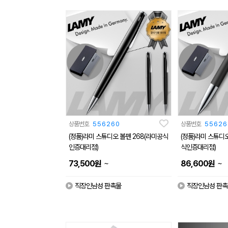
상품번호
556260
상품번호
55626
(정품)라미 스튜디오 볼펜 268(라미공식
(정품)라미 스튜디
인증대리점)
식인증대리점)
~
~
73,500
원
86,600
원
직장인남성 판촉물
직장인남성 판촉