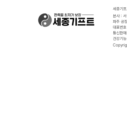
세종기프트
본사 : 
파주 공장
대표번호 :
통신판매신
건강기능식
Copyrig