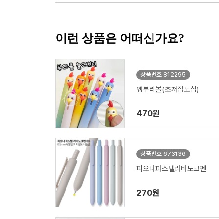
이런 상품은 어떠신가요?
상품번호 812295
앵부리볼(초저점도심)
470원
상품번호 673136
피오나파스텔라바노크펜
270원