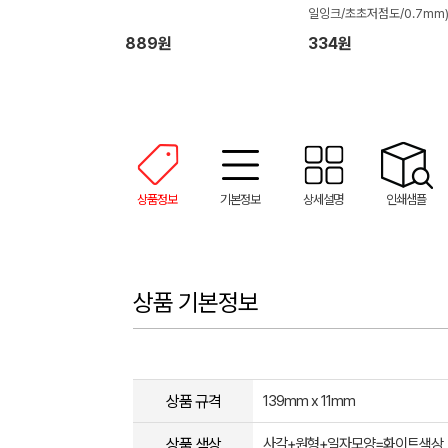
일잉크/초초저점도/0.7mm
889원
334원
상품정보
기본정보
상세설명
인쇄샘플
상품 기본정보
상품 규격
139mm x 11mm
상품 색상
사각+원형+일자모양=화이트색상