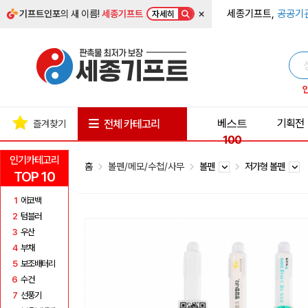
×
세종기프트,
공공기
기프트인포
의 새 이름!
세종기프트
자세히
베스트
기획전
전체 카테고리
즐겨찾기
100
인기카테고리
홈
볼펜/메모/수첩/사무
볼펜
저가형 볼펜
TOP 10
1
에코백
2
텀블러
3
우산
4
부채
5
보조배터리
6
수건
7
선풍기