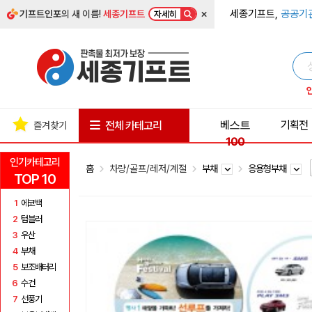
×
세종기프트,
공공기
기프트인포
의 새 이름!
세종기프트
자세히
베스트
기획전
전체 카테고리
즐겨찾기
100
인기카테고리
홈
차량/골프/레저/계절
부채
응용형부채
TOP 10
1
에코백
2
텀블러
3
우산
4
부채
5
보조배터리
6
수건
7
선풍기