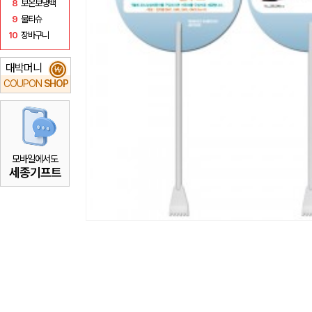
8
보온보냉백
9
물티슈
10
장바구니
대박머니
₩
COUPON
SHOP
모바일에서도
세종기프트