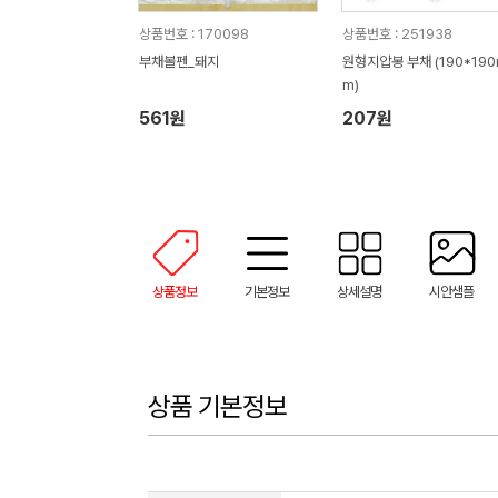
상품번호 : 170098
상품번호 : 251938
부채볼펜_돼지
원형지압봉 부채 (190*19
m)
561원
207원
상품정보
기본정보
상세설명
시안샘플
상품 기본정보