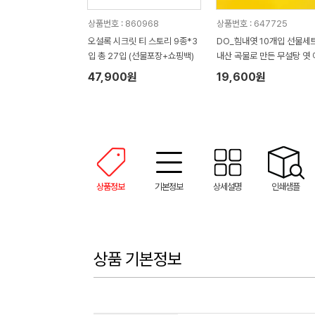
상품번호 : 860968
상품번호 : 647725
오설록 시크릿 티 스토리 9종*3
DO_힘내엿 10개입 선물세트
입 총 27입 (선물포장+쇼핑백)
내산 곡물로 만든 무설탕 엿 
지 바
47,900원
19,600원
상품정보
기본정보
상세설명
인쇄샘플
상품 기본정보