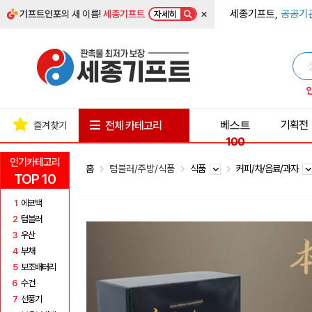
×
세종기프트,
공공기
기프트인포
의 새 이름!
세종기프트
자세히
베스트
기획전
전체 카테고리
즐겨찾기
100
인기카테고리
홈
텀블러/주방/식품
식품
커피/차/음료/과자
TOP 10
1
에코백
2
텀블러
3
우산
4
부채
5
보조배터리
6
수건
7
선풍기