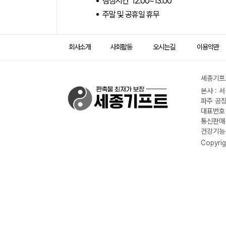
점심시간 12:00~13:00
주말 및 공휴일 휴무
회사소개
사회활동
오시는길
이용약관
세종기프트
본사 : 
파주 공장
대표번호 :
통신판매신
건강기능식
Copyrig