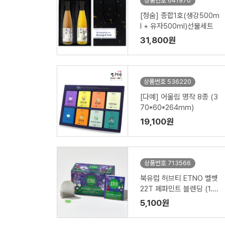
상품번호 641970
[청숨] 종합1호(생강500m
l + 유자500ml)선물세트
31,800원
상품번호 536220
[다예] 어울림 명작 8종 (3
70*60*264mm)
19,100원
상품번호 713566
북유럽 허브티 ETNO 벨벳
22T 페파민트 블렌딩 (1.5
g x 22 티백) 1박스
5,100원