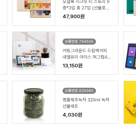
오설록 시크릿 티 스토리 9
종*3입 총 27입 (선물포장
+쇼핑백)
47,900원
상품번호 794506
커핑그라운드 드립백커피
내열유리 아이스 머그컵47
0 선물세트 6p
13,150원
상품번호 826980
명품제주녹차 320ml 녹차
선물세트
4,030원