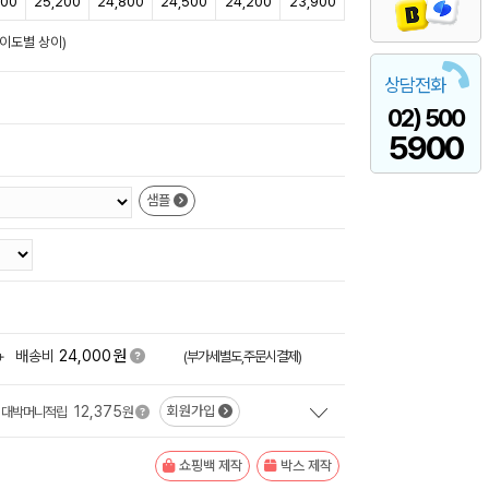
800
25,200
24,800
24,500
24,200
23,900
난이도별 상이)
상담전화
02) 500
5900
샘플
원
+
배송비
24,000
(부가세별도,주문시결제)
12,375
회원가입
대박머니적립
원
쇼핑백 제작
박스 제작