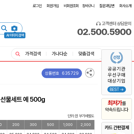
로그인
회원가입
비회원조회
장바구니
질문과답변
회사소개
고객센터 상담문의
02.500.5900
AI 이미지 검색
가격검색
가나다순
맞춤검색
공공기관
635729
상품번호
우선구매
대상기업
BEST →
선물세트 예 500g
최저가
를
약속드립니다
단위: 원 부가세별도
0
200
300
500
1,000
2,000
카드 간편결제