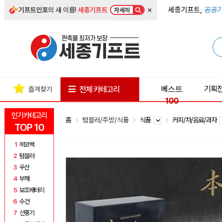
×
세종기프트,
공공기
기프트인포
의 새 이름!
세종기프트
자세히
베스트
기획
전체 카테고리
즐겨찾기
100
인기카테고리
홈
텀블러/주방/식품
식품
커피/차/음료/과자
TOP 10
1
에코백
2
텀블러
3
우산
4
부채
5
보조배터리
6
수건
7
선풍기