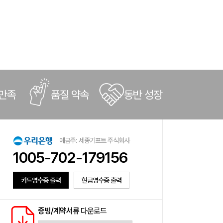
 만족
품질 약속
동반 성장
예금주: 세종기프트 주식회사
1005-702-179156
카드영수증 출력
현금영수증 출력
증빙/계약서류
다운로드