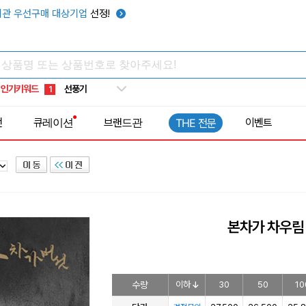
관 우선구매 대상기업
선정!
타포린가방
10
선풍기
1
인기키워드
부채
2
썬캡
3
전
큐레이션
브랜드관
이벤트
THE 전문
보온보냉백
4
키캡
5
우산
6
텀블러
7
쿨토시
8
본차가 차우림 
넥쿨러
9
타포린가방
10
선풍기
1
수량
이하
30
50
10