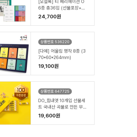
[오설록] 티 베리에이션 O
6종 총36입 (선물포장+쇼
핑백)
24,700원
상품번호 536220
[다예] 어울림 명작 8종 (3
70*60*264mm)
19,100원
상품번호 647725
DO_힘내엿 10개입 선물세
트 국내산 곡물로 만든 무설
탕 엿 에너지 바
19,600원