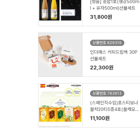
[청숨] 종합1호(생강500m
l + 유자500ml)선물세트
31,800원
상품번호 829319
인더매스 커피드립백 30P
선물세트
22,300원
상품번호 763913
(스페인직수입)포스티보나
꿀차20티5종4호(꿀캐모마
일차20티,꿀루이보스20티,
11,100원
꿀민트20티,꿀오렌지홍차2
0티,꿀히비스커스20티)10
0티