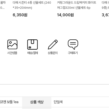
 꿀차
다예 시즌티 4종 선물세트 (240
커핑그라운드 드립백커피 화이트
다예 
0티3
*35*204mm)
머그컵320ml 선물세트 6p
9종)
6,350원
14,000원
3,
시안샘플
배송/결제
상품문의
구매후기
상품 색상
에코젠 보틀 1ea
단일색