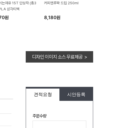
쉬는여유 15T 단상자 (총3
커피엔루왁 드립 250ml
 PLA 삼각티백
670원
8,180원
디자인 이미지 소스 무료제공 >
견적요청
시안등록
주문수량