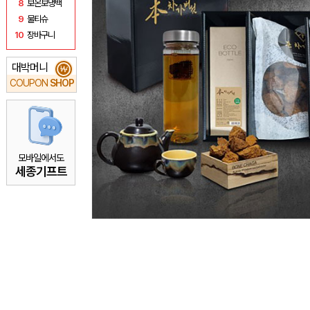
8
보온보냉백
9
물티슈
10
장바구니
대박머니
₩
COUPON
SHOP
모바일에서도
세종기프트