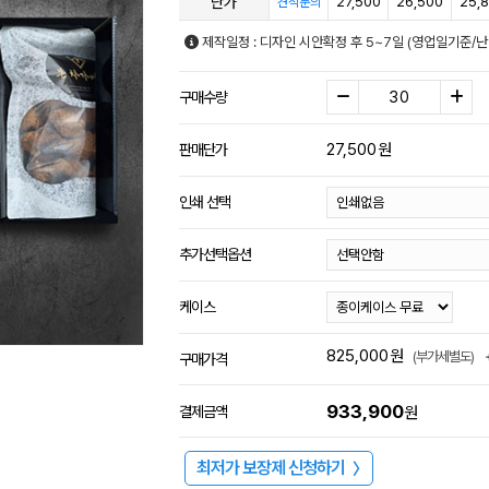
단가
27,500
26,500
25,
견적문의
제작일정 : 디자인 시안확정 후 5~7일 (영업일기준/
구매수량
27,500
원
판매단가
인쇄 선택
추가선택옵션
케이스
825,000
원
(부가세별도)
구매가격
933,900
결제금액
원
최저가 보장제 신청하기
〉