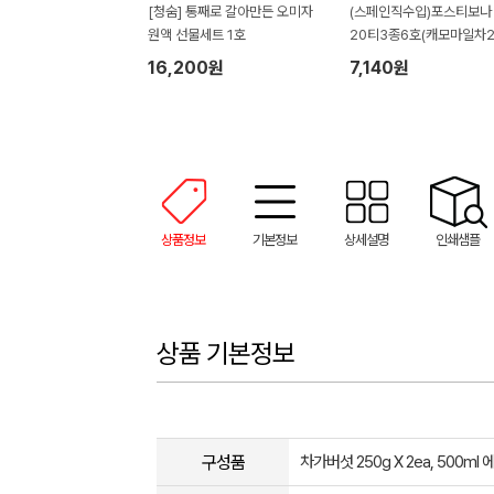
[청숨] 통째로 갈아만든 오미자
(스페인직수입)포스티보나
원액 선물세트 1호
20티3종6호(캐모마일차2
P)60티
16,200원
7,140원
상품정보
기본정보
상세설명
인쇄샘플
상품 기본정보
구성품
차가버섯 250g X 2ea, 500ml 