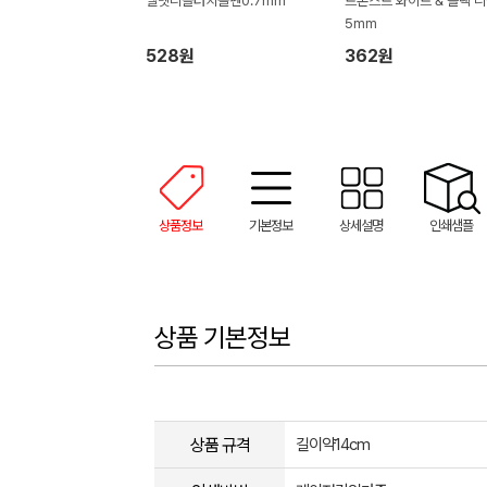
벨벳니들터치볼펜0.7mm
트론스트 화이트 & 블랙 니들
5mm
528원
362원
상품정보
기본정보
상세설명
인쇄샘플
상품 기본정보
상품 규격
길이약14cm