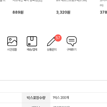
 0.
지브레인 육각 금속펜[핀]
uni 제트스트림3색(0.38)
코리아
m)
889원
3,320원
37
57
시안샘플
배송/결제
상품문의
구매후기
박스포장수량
1박스 200개