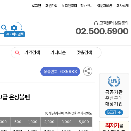
로그인
회원가입
비회원조회
장바구니
질문과답변
회사소개
고객센터 상담문의
02.500.5900
AI 이미지 검색
가격검색
가나다순
맞춤검색
635983
상품번호
공공기관
고급 은장볼펜
우선구매
대상기업
BEST →
10개 단위 판매 / 단위: 원 부가세별도
300
500
1,000
2,000
3,000
5,000
최저가
를