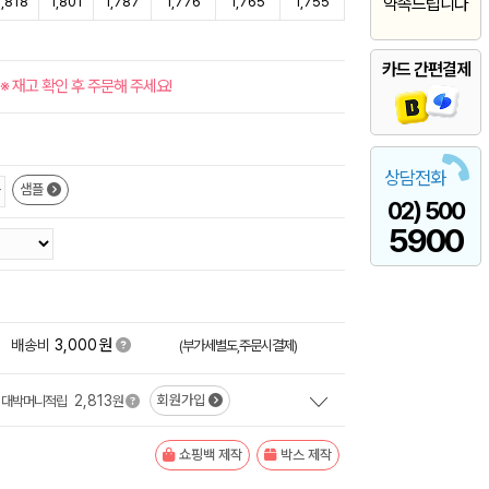
1,818
1,801
1,787
1,776
1,765
1,755
약속드립니다
카드 간편결제
※ 재고 확인 후 주문해 주세요!
상담전화
샘플
02) 500
5900
원
+
배송비
3,000
(부가세별도,주문시결제)
2,813
회원가입
대박머니적립
원
쇼핑백 제작
박스 제작