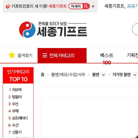
×
세종기프트,
공공기
기프트인포
의 새 이름!
세종기프트
자세히
베스트
기획
전체 카테고리
즐겨찾기
100
인기카테고리
홈
볼펜/메모/수첩/사무
볼펜
저가형 볼펜
TOP 10
1
에코백
2
텀블러
3
우산
4
부채
5
보조배터리
6
수건
7
선풍기