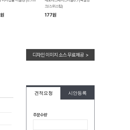
 미니캡슐 니들펜 (0.7m
세도나스페이스니들0.7(독일잉
크/스위스팁)
8원
177원
디자인 이미지 소스 무료제공 >
견적요청
시안등록
주문수량