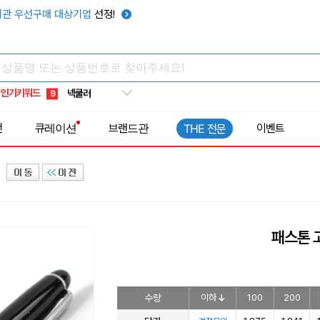
키캡
5
관 우선구매 대상기업
선정!
우산
6
텀블러
7
쿨토시
8
인기키워드
넥쿨러
9
타포린가방
10
전
큐레이션
브랜드관
이벤트
THE 전문
선풍기
1
패스톤 
수량
이하
100
200