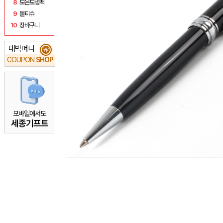
8
보온보냉백
9
물티슈
10
장바구니
대박머니
₩
COUPON
SHOP
모바일에서도
세종기프트