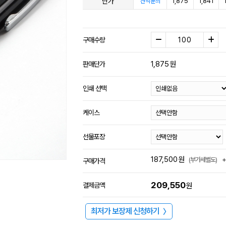
단가
1,875
1,841
견적문의
구매수량
1,875
원
판매단가
인쇄 선택
케이스
선물포장
187,500
원
(부가세별도)
구매가격
209,550
결제금액
원
최저가 보장제 신청하기
〉