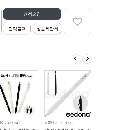
견적요청
견적출력
상품제안서
호 : 336242
상품번호 : 798351