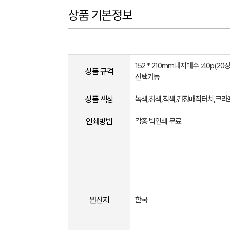
상품 기본정보
152 * 210mm내지매수 :40p(20장
상품 규격
선택가능
상품 색상
녹색,청색,적색,검정매직터치,크라
인쇄방법
각종 박인쇄 무료
원산지
한국