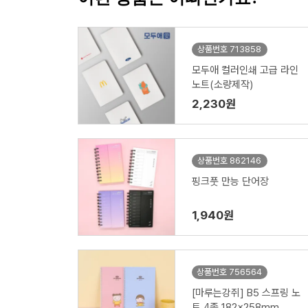
상품번호 713858
모두애 컬러인쇄 고급 라인
노트(소량제작)
2,230원
상품번호 862146
핑크풋 만능 단어장
1,940원
상품번호 756564
[마루는강쥐] B5 스프링 노
트 4종 182x258mm