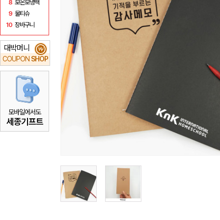
8
보온보냉백
9
물티슈
10
장바구니
대박머니
₩
COUPON
SHOP
모바일에서도
세종기프트