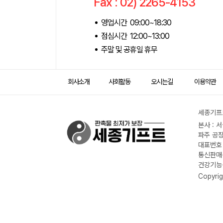
Fax : 02) 2265-4153
영업시간 09:00~18:30
점심시간 12:00~13:00
주말 및 공휴일 휴무
회사소개
사회활동
오시는길
이용약관
세종기프트
본사 : 
파주 공장
대표번호 :
통신판매신
건강기능식
Copyrig