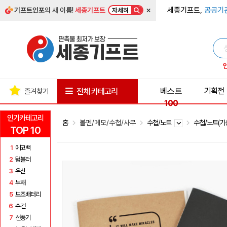
×
세종기프트,
공공기
기프트인포
의 새 이름!
세종기프트
자세히
베스트
기획전
전체 카테고리
즐겨찾기
100
인기카테고리
홈
볼펜/메모/수첩/사무
수첩/노트
수첩/노트(기
TOP 10
1
에코백
2
텀블러
3
우산
4
부채
5
보조배터리
6
수건
7
선풍기