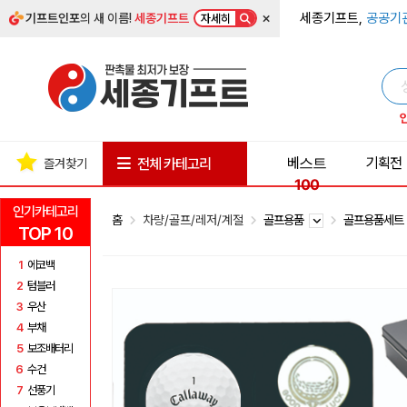
×
세종기프트,
공공기
기프트인포
의 새 이름!
세종기프트
자세히
베스트
기획전
전체 카테고리
즐겨찾기
100
인기카테고리
홈
차량/골프/레저/계절
골프용품
골프용품세
TOP 10
1
에코백
2
텀블러
3
우산
4
부채
5
보조배터리
6
수건
7
선풍기