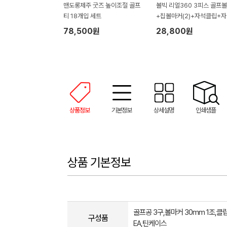
맨도롱제주 굿즈 높이조절 골프
볼빅 리얼360 3피스 골프
티 18개입 세트
+칩볼마커(2)+자석클립+
티(2) 세트
78,500원
28,800원
상품정보
기본정보
상세설명
인쇄샘플
상품 기본정보
골프공 3구,볼마커 30mm 1조,클립
구성품
EA,틴케이스