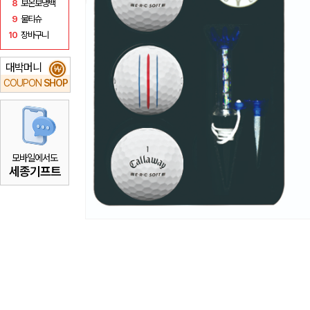
8
보온보냉백
9
물티슈
10
장바구니
대박머니
₩
COUPON
SHOP
모바일에서도
세종기프트