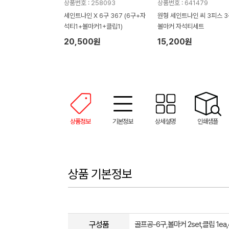
상품번호 : 258093
상품번호 : 641479
세인트나인 X 6구 367 (6구+자
원형 세인트나인 씨 3피스 3
석티1+볼마커1+클립1)
볼마커 자석티세트
20,500원
15,200원
상품정보
기본정보
상세설명
인쇄샘플
상품 기본정보
구성품
골프공-6구,볼마커 2set,클립 1e