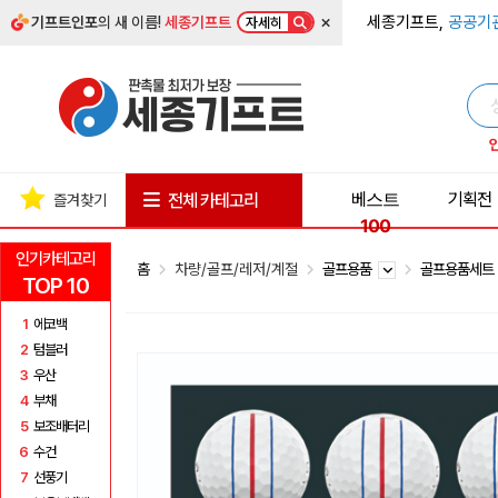
×
세종기프트,
공공기
기프트인포
의 새 이름!
세종기프트
자세히
베스트
기획전
전체 카테고리
즐겨찾기
100
인기카테고리
홈
차량/골프/레저/계절
골프용품
골프용품세
TOP 10
1
에코백
2
텀블러
3
우산
4
부채
5
보조배터리
6
수건
7
선풍기