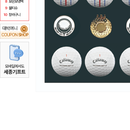
8
보온보냉백
9
물티슈
10
장바구니
대박머니
₩
COUPON
SHOP
모바일에서도
세종기프트