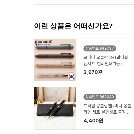
이런 상품은 어떠신가요?
상품번호 849797
모나미 오클락 3+1멀티볼
펜샤프(컬러인쇄가능)
2,970원
상품번호 862040
프라임 몽블랑펜+미니 몽블
라펜 세트 볼펜셋트 금장 은
장 케이스제공
4,400원