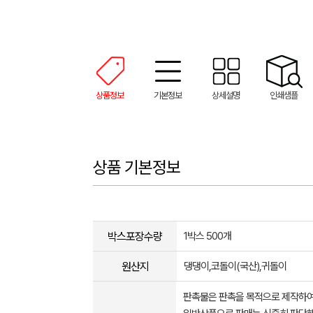
상품정보
기본정보
상세설명
인쇄샘플
상품 기본정보
박스포장수량
1박스 500개
원산지
댕댕이,코돌이(국산),귀돌이
판촉물은 판촉을 목적으로 제작하여