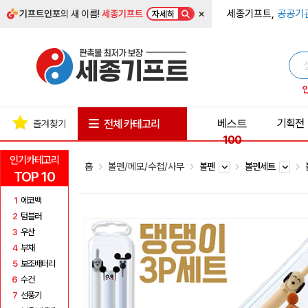
×
세종기프트,
공공기
기프트인포
의 새 이름!
세종기프트
자세히
베스트
기획전
전체 카테고리
즐겨찾기
100
인기카테고리
홈
볼펜/메모/수첩/사무
볼펜
볼펜세트
TOP 10
1
에코백
2
텀블러
3
우산
4
부채
5
보조배터리
6
수건
7
선풍기