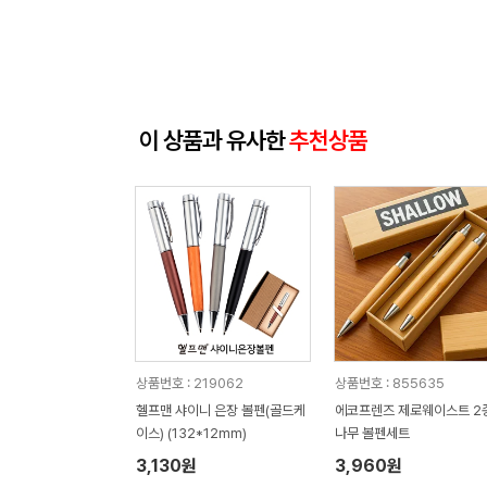
이 상품과 유사한
추천상품
상품번호 : 219062
상품번호 : 855635
헬프맨 샤이니 은장 볼펜(골드케
에코프렌즈 제로웨이스트 2
이스) (132*12mm)
나무 볼펜세트
3,130원
3,960원