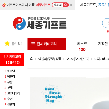
×
세종기프트,
공공기
기프트인포
의 새 이름!
세종기프트
자세히
베스트
기획전
전체 카테고리
즐겨찾기
100
인기카테고리
홈
텀블러/주방/식품
머그컵/머그잔
도자기머그
TOP 10
1
에코백
2
텀블러
3
우산
4
부채
5
보조배터리
6
수건
7
선풍기