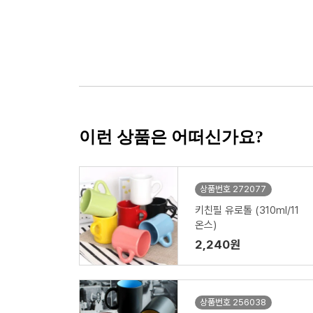
이런 상품은 어떠신가요?
상품번호 272077
키친필 유로톨 (310ml/11
온스)
2,240원
상품번호 256038