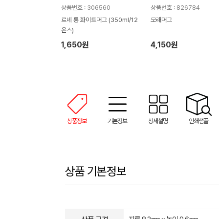
상품번호 : 306560
상품번호 : 826784
르네 롱 화이트머그 (350ml/12
모래머그
온스)
1,650원
4,150원
상품정보
기본정보
상세설명
인쇄샘플
상품 기본정보