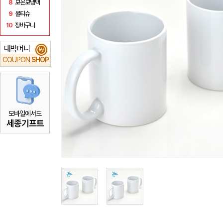
8
보온보냉백
9
물티슈
10
장바구니
대박머니
₩
COUPON
SHOP
모바일에서도
세종기프트