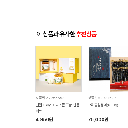
이 상품과 유사한
추천상품
상품번호 : 755598
상품번호 : 781672
벌꿀 160g 허니스푼 포함 선물
고려홍삼정과(600g)
세트
4,950원
75,000원