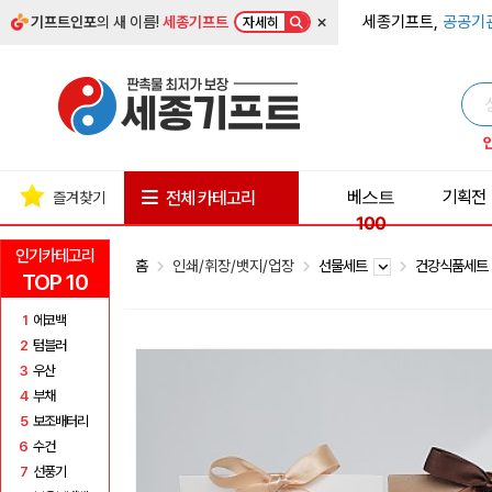
×
세종기프트,
공공기
기프트인포
의 새 이름!
세종기프트
자세히
베스트
기획전
전체 카테고리
즐겨찾기
100
인기카테고리
홈
인쇄/휘장/뱃지/업장
선물세트
건강식품세
TOP 10
1
에코백
2
텀블러
3
우산
4
부채
5
보조배터리
6
수건
7
선풍기