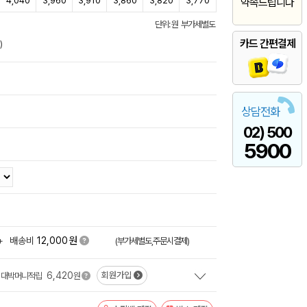
4,040
3,960
3,910
3,860
3,820
3,770
약속드립니다
단위: 원 부가세별도
카드 간편결제
)
상담전화
02) 500
5900
원
+
배송비
12,000
(부가세별도,주문시결제)
6,420
회원가입
대박머니적립
원