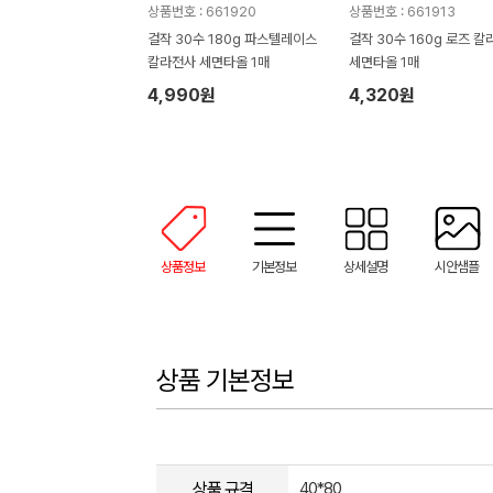
상품번호 : 661920
상품번호 : 661913
걸작 30수 180g 파스텔레이스
걸작 30수 160g 로즈 
칼라전사 세면타올 1매
세면타올 1매
4,990원
4,320원
상품정보
기본정보
상세설명
시안샘플
상품 기본정보
상품 규격
40*80