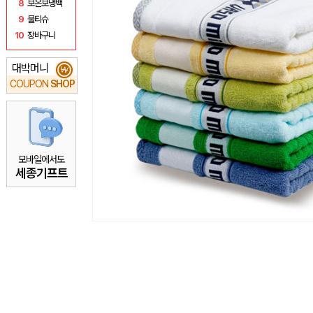
8
보온보냉백
9
물티슈
10
장바구니
대박머니
₩
COUPON
SHOP
모바일에서도
세종기프트