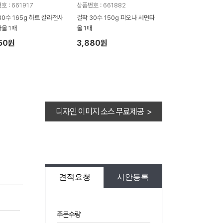
 : 661917
상품번호 : 661882
30수 165g 하트 칼라전사
걸작 30수 150g 피오나 세면타
올 1매
올 1매
50원
3,880원
디자인 이미지 소스 무료제공 >
견적요청
시안등록
주문수량