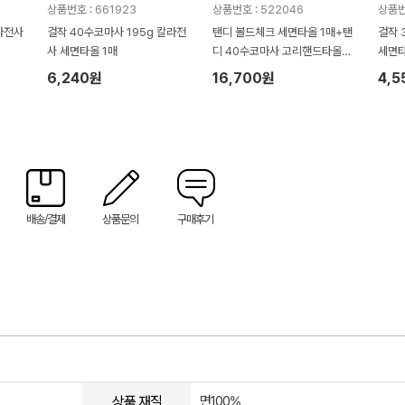
상품번호 : 661923
상품번호 : 522046
상품번호
칼라전사
걸작 40수코마사 195g 칼라전
탠디 볼드체크 세면타올 1매+탠
걸작 
사 세면타올 1매
디 40수코마사 고리핸드타올
세면타
+걸작 트래블 텀블러350ml 1개
6,240원
16,700원
4,5
세트
배송/결제
상품문의
구매후기
상품 재질
면100%