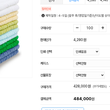
단가
4,280
4,140
견적문의
칼라인쇄
제작일정 : 4~5일 (발주 후/영업일기준/난이도별 상이
구매수량
4,280
원
판매단가
인쇄 선택
케이스
선물포장
428,000
원
(부가세별도)
구매가격
484,000
결제금액
원