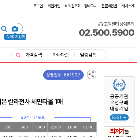
로그인
회원가입
비회원조회
장바구니
질문과답변
회사소개
고객센터 상담문의
02.500.5900
AI 이미지 검색
가격검색
가나다순
맞춤검색
661907
상품번호
공공기관
카치온 칼라전사 세면타올 1매
우선구매
대상기업
20개 이상 무료
BEST →
300
500
1,000
2,000
3,000
5,000
최저가
를