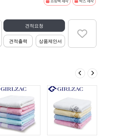
쇼핑백 제작
박스 제작
견적요청
견적출력
상품제안서