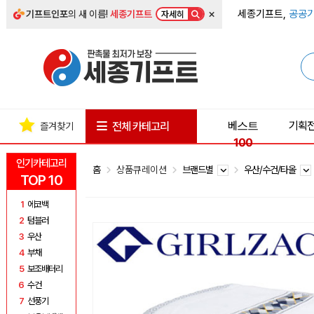
×
세종기프트,
공공기
기프트인포
의 새 이름!
세종기프트
자세히
베스트
기획
전체 카테고리
즐겨찾기
100
인기카테고리
홈
상품큐레이션
브랜드별
우산/수건/타올
TOP 10
1
에코백
2
텀블러
3
우산
4
부채
5
보조배터리
6
수건
7
선풍기