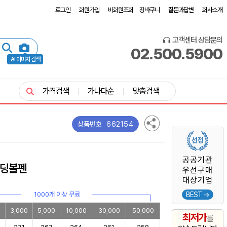
로그인
회원가입
비회원조회
장바구니
질문과답변
회사소개
고객센터 상담문의
02.500.5900
AI 이미지 검색
가격검색
가나다순
맞춤검색
662154
상품번호
공공기관
딩볼펜
우선구매
대상기업
1000개 이상 무료
BEST →
0
3,000
5,000
10,000
30,000
50,000
최저가
를