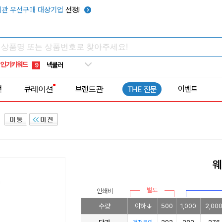
키캡
5
관 우선구매 대상기업
선정!
우산
6
텀블러
7
쿨토시
8
인기키워드
넥쿨러
9
타포린가방
10
전
큐레이션
브랜드관
이벤트
THE 전문
선풍기
1
웨
별도
인쇄비
수량
이하
500
1,000
2,00