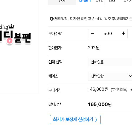
단가
292
282
276
견적문의
제작일정 : 디자인 확인 후 3~4일 (발주 후/영업일기
구매수량
292
원
판매단가
인쇄 선택
케이스
146,000
원
(부가세별도)
구매가격
165,000
결제금액
원
최저가 보장제 신청하기
〉