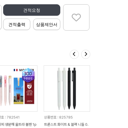
견적요청
견적출력
상품제안서
호 : 782541
상품번호 : 825785
에 생분해 울트라 볼펜 1p
트론스트 화이트 & 블랙 니들 0.