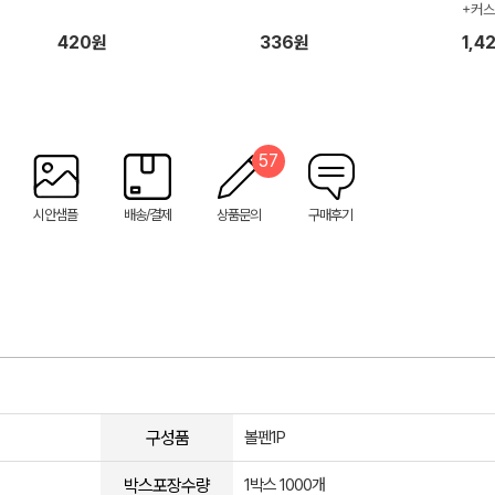
+커
420원
336원
1,4
57
시안샘플
배송/결제
상품문의
구매후기
구성품
볼펜1P
박스포장수량
1박스 1000개