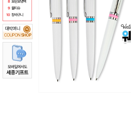
8
보온보냉백
9
물티슈
10
장바구니
대박머니
₩
COUPON
SHOP
모바일에서도
세종기프트