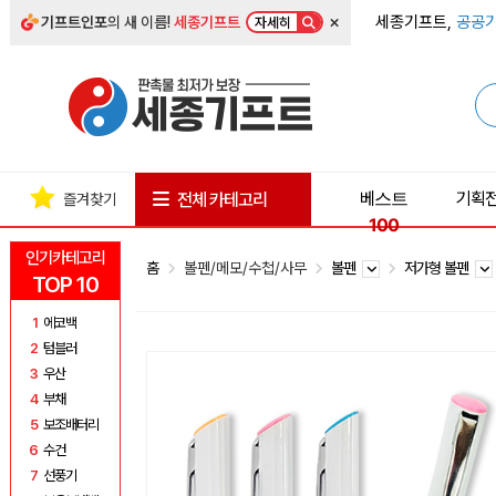
×
세종기프트,
공공기
기프트인포
의 새 이름!
세종기프트
자세히
베스트
기획
전체 카테고리
즐겨찾기
100
인기카테고리
홈
볼펜/메모/수첩/사무
볼펜
저가형 볼펜
TOP 10
1
에코백
2
텀블러
3
우산
4
부채
5
보조배터리
6
수건
7
선풍기