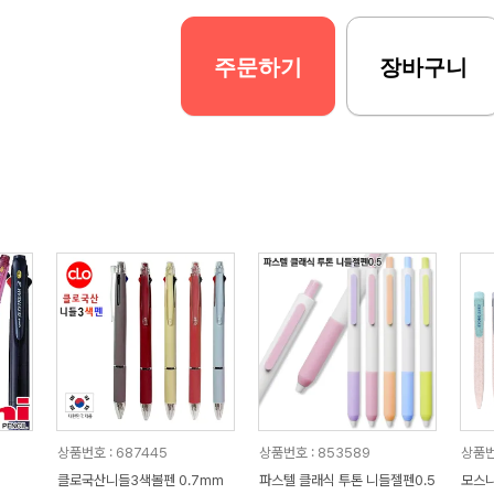
주문하기
장바구니
상품번호 : 687445
상품번호 : 853589
상품번
클로국산니들3색볼펜 0.7mm
파스텔 클래식 투톤 니들젤펜0.5
모스니