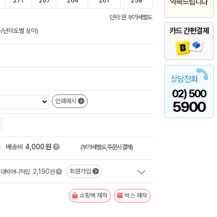
271
267
264
261
258
약속드립니다
단위: 원 부가세별도
카드 간편결제
준/난이도별 상이)
상담전화
02) 500
인쇄예시
5900
원
+
배송비
4,000
(부가세별도,주문시결제)
2,190
회원가입
대박머니적립
원
쇼핑백 제작
박스 제작