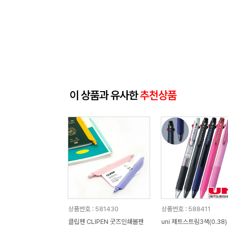
이 상품과 유사한
추천상품
상품번호 : 581430
상품번호 : 588411
클립펜 CLIPEN 굿즈인쇄볼펜
uni 제트스트림3색(0.38)