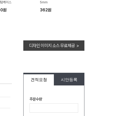
스텀케이스
5mm
20원
362원
디자인 이미지 소스 무료제공 >
견적요청
시안등록
주문수량