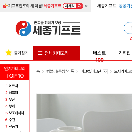
×
세종기프트,
공공기
기프트인포
의 새 이름!
세종기프트
자세히
베스트
기획전
전체 카테고리
즐겨찾기
100
인기카테고리
홈
텀블러/주방/식품
머그컵/머그잔
도자기머그
TOP 10
1
에코백
2
텀블러
3
우산
4
부채
5
보조배터리
6
수건
7
선풍기