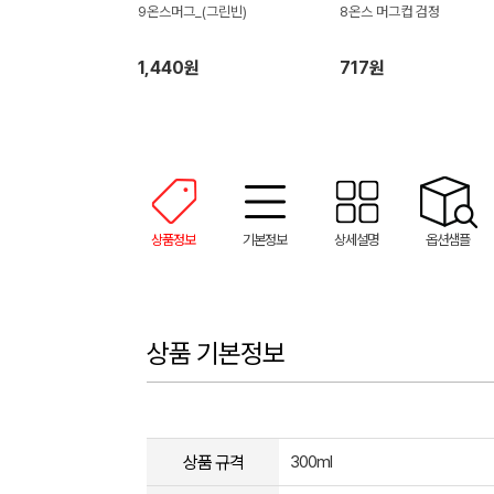
9온스머그_(그린빈)
8온스 머그컵 검정
1,440원
717원
상품정보
기본정보
상세설명
옵션샘플
상품 기본정보
상품 규격
300ml