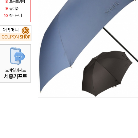
8
보온보냉백
9
물티슈
10
장바구니
대박머니
₩
COUPON
SHOP
모바일에서도
세종기프트