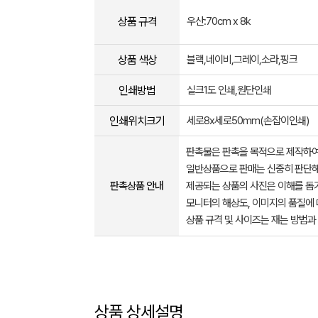
상품 규격
우산:70cm x 8k
상품 색상
블랙,네이비,그레이,소라,핑크
인쇄방법
실크1도 인쇄,원단인쇄
인쇄위치크기
세로8x세로50mm(손잡이인쇄)
판촉물은 판촉을 목적으로 제작하여
일반상품으로 판매는 신중히 판단해
판촉상품 안내
제공되는 상품의 사진은 이해를 
모니터의 해상도, 이미지의 품질에 
상품 규격 및 사이즈는 재는 방법과
상품 상세설명