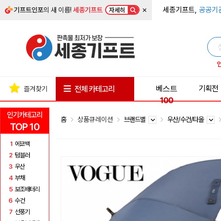
×
세종기프트,
공공기
기프트인포
의 새 이름!
세종기프트
자세히
베스트
기획전
전체 카테고리
즐겨찾기
100
인기카테고리
홈
상품큐레이션
브랜드별
우산/수건/타올
TOP 10
1
에코백
2
텀블러
3
우산
4
부채
5
보조배터리
6
수건
7
선풍기