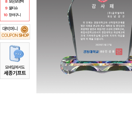
8
보온보냉백
9
물티슈
10
장바구니
대박머니
₩
COUPON
SHOP
모바일에서도
세종기프트