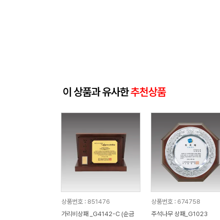
이 상품과 유사한
추천상품
상품번호 : 851476
상품번호 : 674758
가리비상패 _G4142-C (순금
주석나무 상패_G1023