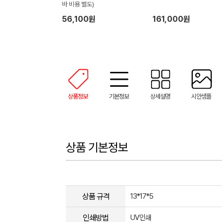
바 비용 별도)
56,100원
161,000원
상품정보
기본정보
상세설명
시안샘플
상품 기본정보
상품 규격
13*17*5
인쇄방법
UV인쇄