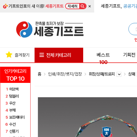
×
세종기프트,
공공기
기프트인포
의 새 이름!
세종기프트
자세히
베스트
기획전
전체 카테고리
즐겨찾기
100
인기카테고리
홈
인쇄/휘장/뱃지/업장
휘장/상패/트로피
상패
TOP 10
1
에코백
2
텀블러
3
우산
4
부채
5
보조배터리
6
수건
7
선풍기