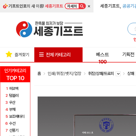
×
세종기프트,
공공기
기프트인포
의 새 이름!
세종기프트
자세히
베스트
기획전
전체 카테고리
즐겨찾기
100
인기카테고리
홈
인쇄/휘장/뱃지/업장
휘장/상패/트로피
상패
TOP 10
1
에코백
2
텀블러
3
우산
4
부채
5
보조배터리
6
수건
7
선풍기