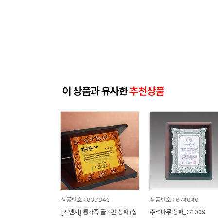
이 상품과 유사한
추천상품
상품번호 : 837840
상품번호 : 674840
[지앤지] 통가죽 골드판 상패 (십
주석나무 상패_G1069