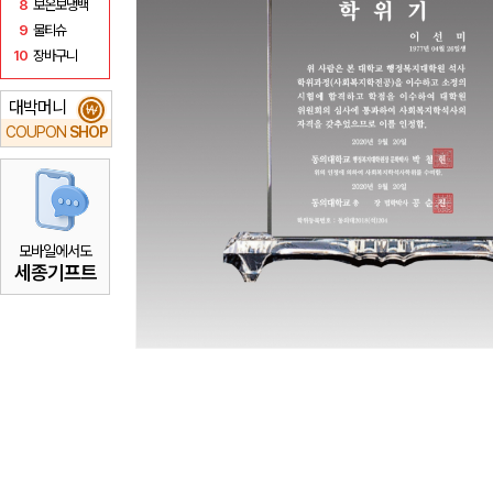
8
보온보냉백
9
물티슈
10
장바구니
대박머니
₩
COUPON
SHOP
모바일에서도
세종기프트