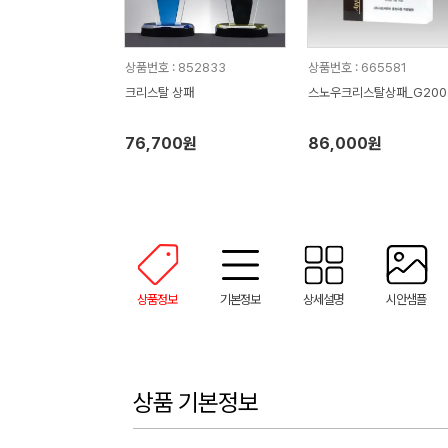
상품번호 : 852833
상품번호 : 665581
크리스탈 상패
스노우크리스탈상패_G200
76,700원
86,000원
상품정보
기본정보
상세설명
시안샘플
상품 기본정보