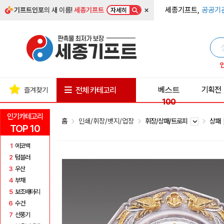
×
세종기프트,
공공기
기프트인포
의 새 이름!
세종기프트
자세히
베스트
기획전
전체 카테고리
즐겨찾기
100
인기카테고리
홈
인쇄/휘장/뱃지/업장
휘장/상패/트로피
상패
TOP 10
1
에코백
2
텀블러
3
우산
4
부채
5
보조배터리
6
수건
7
선풍기