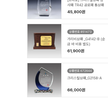
[트라포] 크리스탈상패 감
사패 TR42 공로패 통상패
45,800원
상품번호 851473
가리비상패 _G4142-B (순
금 바 비용 별도)
61,900원
상품번호 672644
크리스탈상패_G2158-A
66,000원