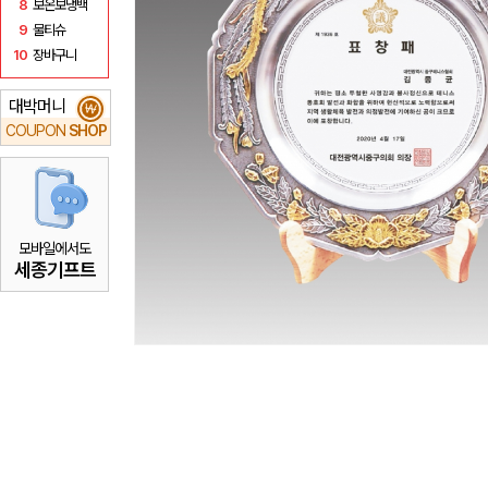
8
보온보냉백
9
물티슈
10
장바구니
대박머니
₩
COUPON
SHOP
모바일에서도
세종기프트