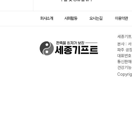
회사소개
사회활동
오시는길
이용약관
세종기프트
본사 : 
파주 공장
대표번호 :
통신판매신
건강기능식
Copyrig