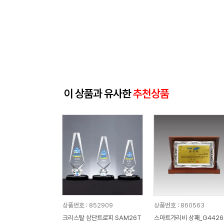
이 상품과 유사한
추천상품
상품번호 : 852909
상품번호 : 860563
크리스탈 삼단트로피 SAM26T
스마트가리비 상패_G4426