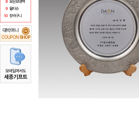
8
보온보냉백
9
물티슈
10
장바구니
대박머니
₩
COUPON
SHOP
모바일에서도
세종기프트