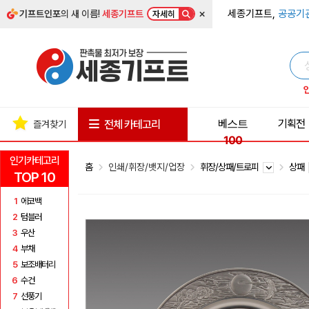
×
세종기프트,
공공기
기프트인포
의 새 이름!
세종기프트
자세히
베스트
기획전
전체 카테고리
즐겨찾기
100
인기카테고리
홈
인쇄/휘장/뱃지/업장
휘장/상패/트로피
상패
TOP 10
1
에코백
2
텀블러
3
우산
4
부채
5
보조배터리
6
수건
7
선풍기