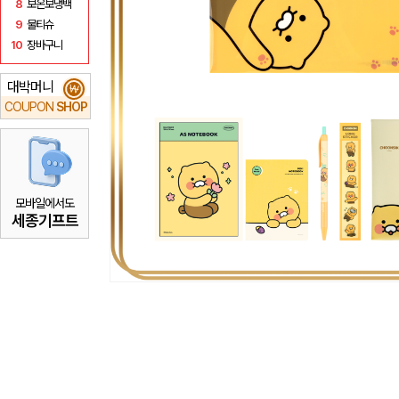
8
보온보냉백
9
물티슈
10
장바구니
대박머니
₩
COUPON
SHOP
모바일에서도
세종기프트