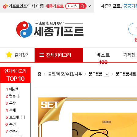
×
세종기프트,
공공기
기프트인포
의 새 이름!
세종기프트
자세히
베스트
기획전
전체 카테고리
즐겨찾기
100
인기카테고리
홈
볼펜/메모/수첩/사무
문구용품
문구용품세
TOP 10
1
에코백
2
텀블러
3
우산
4
부채
5
보조배터리
6
수건
7
선풍기