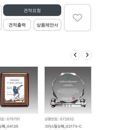
견적요청
견적출력
상품제안서
호 : 676791
상품번호 : 672832
상패_G4125
크리스탈상패_G2173-C