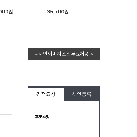
,000원
35,700원
디자인 이미지 소스 무료제공 >
견적요청
시안등록
주문수량