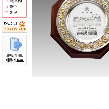
8
보온보냉백
9
물티슈
10
장바구니
대박머니
₩
COUPON
SHOP
모바일에서도
세종기프트