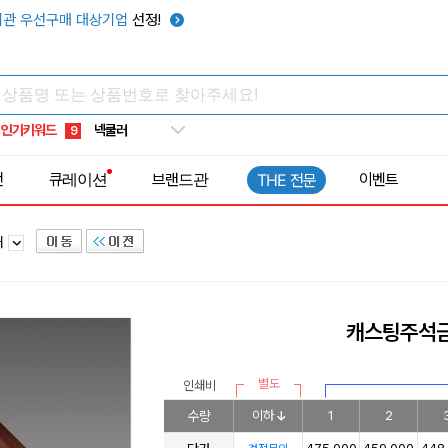
우산
6
관 우선구매 대상기업
선정!
텀블러
7
쿨토시
8
넥쿨러
9
인기키워드
타포린가방
10
선풍기
1
전
큐레이션
브랜드관
이벤트
THE 전문
패
캐스팅주석금
별도
인쇄비
수량
이하
1
2