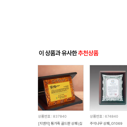
이 상품과 유사한
추천상품
상품번호 : 837840
상품번호 : 674840
[지앤지] 통가죽 골드판 상패 (십
주석나무 상패_G1069