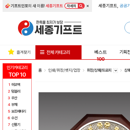
×
세종기프트,
공공기
기프트인포
의 새 이름!
세종기프트
자세히
베스트
기획
전체 카테고리
즐겨찾기
100
인기카테고리
홈
인쇄/휘장/뱃지/업장
휘장/상패/트로피
상
TOP 10
1
에코백
2
텀블러
3
우산
4
부채
5
보조배터리
6
수건
7
선풍기