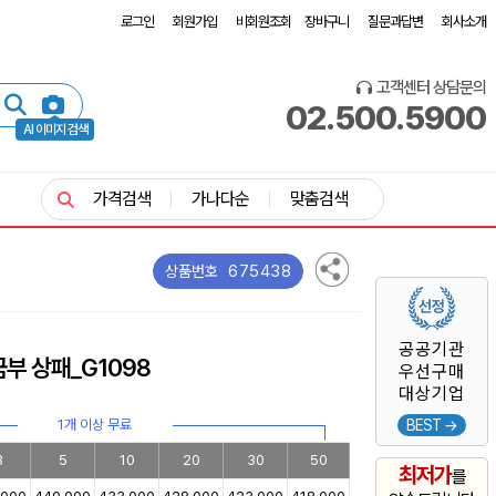
로그인
회원가입
비회원조회
장바구니
질문과답변
회사소개
고객센터 상담문의
02.500.5900
AI 이미지 검색
가격검색
가나다순
맞춤검색
675438
상품번호
공공기관
부 상패_G1098
우선구매
대상기업
1개 이상 무료
BEST →
3
5
10
20
30
50
최저가
를