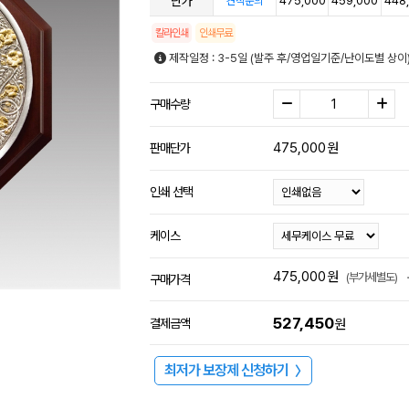
단가
475,000
459,000
448
견적문의
칼라인쇄
인쇄무료
제작일정 : 3-5일 (발주 후/영업일기준/난이도별 상이
구매수량
475,000
원
판매단가
인쇄 선택
케이스
475,000
원
(부가세별도)
구매가격
527,450
결제금액
원
최저가 보장제 신청하기
〉