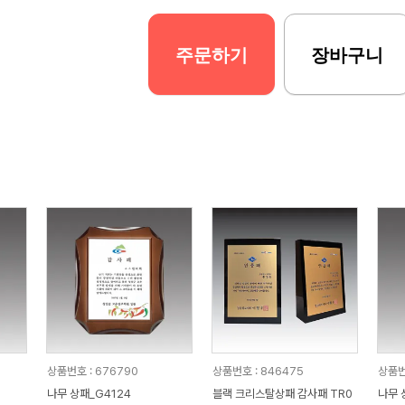
주문하기
장바구니
상품번호 : 676790
상품번호 : 846475
상품번
나무 상패_G4124
블랙 크리스탈상패 감사패 TR0
나무 