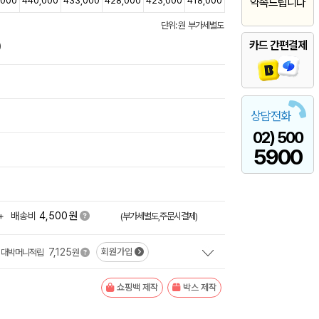
,000
440,000
433,000
428,000
423,000
418,000
약속드립니다
단위: 원 부가세별도
카드 간편결제
)
상담전화
02) 500
5900
원
+
배송비
4,500
(부가세별도,주문시결제)
7,125
회원가입
대박머니적립
원
쇼핑백 제작
박스 제작