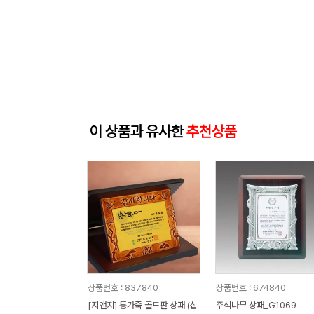
이 상품과 유사한
추천상품
상품번호 : 837840
상품번호 : 674840
[지앤지] 통가죽 골드판 상패 (십
주석나무 상패_G1069