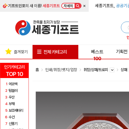
×
세종기프트,
공공기
기프트인포
의 새 이름!
세종기프트
자세히
베스트
기획전
전체 카테고리
즐겨찾기
100
인기카테고리
홈
인쇄/휘장/뱃지/업장
휘장/상패/트로피
상패
TOP 10
1
에코백
2
텀블러
3
우산
4
부채
5
보조배터리
6
수건
7
선풍기