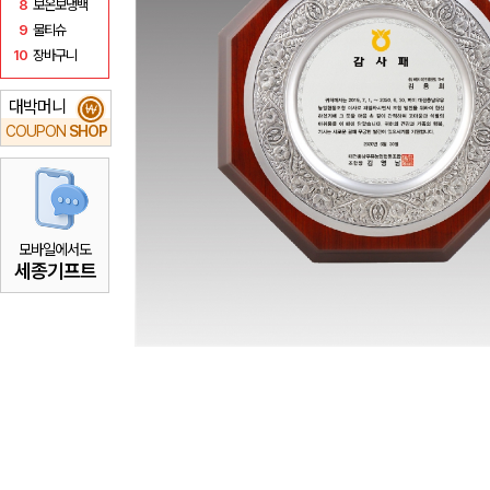
8
보온보냉백
9
물티슈
10
장바구니
대박머니
₩
COUPON
SHOP
모바일에서도
세종기프트