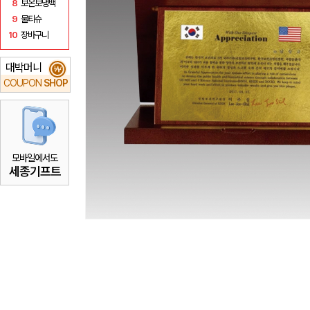
8
보온보냉백
9
물티슈
10
장바구니
대박머니
₩
COUPON
SHOP
모바일에서도
세종기프트