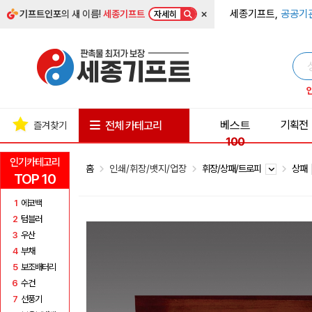
×
세종기프트,
공공기
기프트인포
의 새 이름!
세종기프트
자세히
베스트
기획전
전체 카테고리
즐겨찾기
100
인기카테고리
홈
인쇄/휘장/뱃지/업장
휘장/상패/트로피
상패
TOP 10
1
에코백
2
텀블러
3
우산
4
부채
5
보조배터리
6
수건
7
선풍기