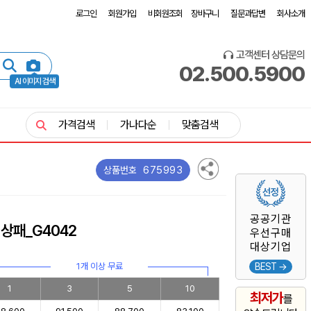
로그인
회원가입
비회원조회
장바구니
질문과답변
회사소개
고객센터 상담문의
02.500.5900
AI 이미지 검색
가격검색
가나다순
맞춤검색
675993
상품번호
공공기관
상패_G4042
우선구매
대상기업
1개 이상 무료
BEST →
1
3
5
10
최저가
를