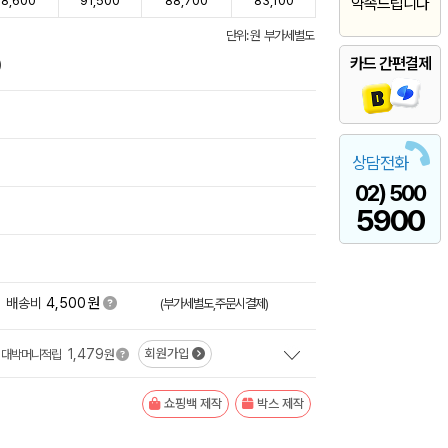
8,600
91,500
88,700
83,100
약속드립니다
단위: 원 부가세별도
카드 간편결제
)
상담전화
02) 500
5900
원
배송비
4,500
(부가세별도,주문시결제)
1,479
회원가입
대박머니적립
원
쇼핑백 제작
박스 제작