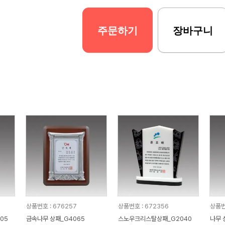
주문하기
장바구니
상품번호 : 676257
상품번호 : 672356
상품번
05
금속나무 상패_G4065
스노우크리스탈상패_G2040
나무 