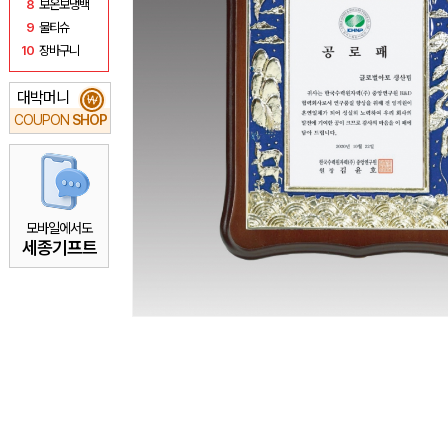
8
보온보냉백
9
물티슈
10
장바구니
대박머니
₩
COUPON
SHOP
모바일에서도
세종기프트