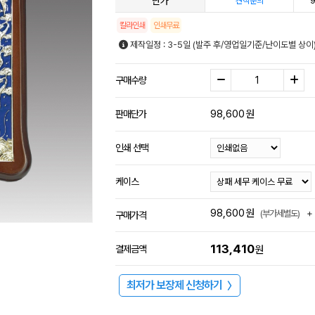
단가
9
견적문의
칼라인쇄
인쇄무료
제작일정 : 3-5일 (발주 후/영업일기준/난이도별 상이
구매수량
98,600
원
판매단가
인쇄 선택
케이스
98,600
원
+
(부가세별도)
구매가격
113,410
결제금액
원
최저가 보장제 신청하기
〉