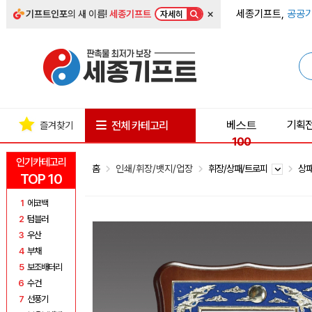
×
세종기프트,
공공기
기프트인포
의 새 이름!
세종기프트
자세히
베스트
기획
전체 카테고리
즐겨찾기
100
인기카테고리
홈
인쇄/휘장/뱃지/업장
휘장/상패/트로피
상
TOP 10
1
에코백
2
텀블러
3
우산
4
부채
5
보조배터리
6
수건
7
선풍기