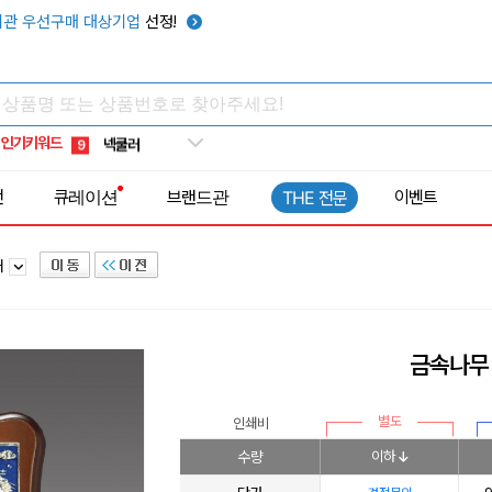
키캡
5
관 우선구매 대상기업
선정!
우산
6
텀블러
7
쿨토시
8
인기키워드
넥쿨러
9
타포린가방
10
전
큐레이션
브랜드관
이벤트
THE 전문
선풍기
1
패
금속나무 
별도
인쇄비
수량
이하