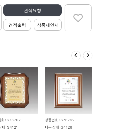
견적요청
견적출력
상품제안서
호 : 676787
상품번호 : 676792
상패_G4121
나무 상패_G4126