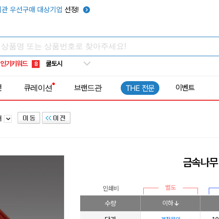
키캡
5
관 우선구매 대상기업
선정!
우산
6
텀블러
7
쿨토시
8
인기키워드
넥쿨러
9
타포린가방
10
전
큐레이션
브랜드관
이벤트
THE 전문
선풍기
1
패
금속나무 
별도
인쇄비
수량
이하