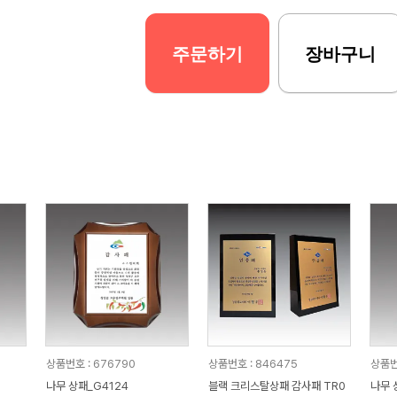
주문하기
장바구니
상품번호 : 676790
상품번호 : 846475
상품번
나무 상패_G4124
블랙 크리스탈상패 감사패 TR0
나무 