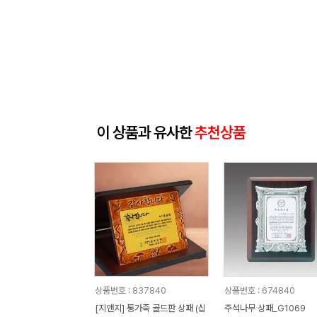
이 상품과 유사한
추천상품
상품번호 : 837840
상품번호 : 674840
[지앤지] 통가죽 골드판 상패 (십
주석나무 상패_G1069