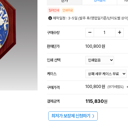
단가
10
견적문의
칼라인쇄
인쇄무료
제작일정 : 3-5일 (발주 후/영업일기준/난이도별 상이
구매수량
100,800
원
판매단가
인쇄 선택
케이스
100,800
원
(부가세별도)
구매가격
115,830
결제금액
원
최저가 보장제 신청하기
〉