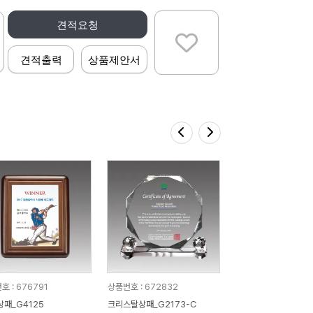
견적요청
견적출력
상품제안서
호 : 676791
상품번호 : 672832
상패_G4125
크리스탈상패_G2173-C