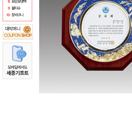
8
보온보냉백
9
물티슈
10
장바구니
대박머니
₩
COUPON
SHOP
모바일에서도
세종기프트