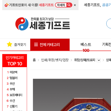
×
세종기프트,
공공기
기프트인포
의 새 이름!
세종기프트
자세히
베스트
기획
전체 카테고리
즐겨찾기
100
인기카테고리
홈
인쇄/휘장/뱃지/업장
휘장/상패/트로피
상
TOP 10
1
에코백
2
텀블러
3
우산
4
부채
5
보조배터리
6
수건
7
선풍기