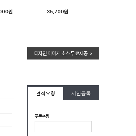
,000원
35,700원
디자인 이미지 소스 무료제공 >
견적요청
시안등록
주문수량