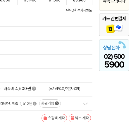
0,800
95,400
91,600
88,900
약속드립니다
단위: 원 부가세별도
카드 간편결제
)
상담전화
02) 500
5900
원
+
배송비
4,500
(부가세별도,주문시결제)
1,512
회원가입
대박머니적립
원
쇼핑백 제작
박스 제작