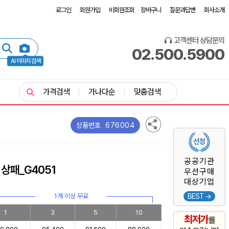
로그인
회원가입
비회원조회
장바구니
질문과답변
회사소개
고객센터 상담문의
02.500.5900
AI 이미지 검색
가격검색
가나다순
맞춤검색
676004
상품번호
공공기관
상패_G4051
우선구매
대상기업
1개 이상 무료
BEST →
1
3
5
10
최저가
를