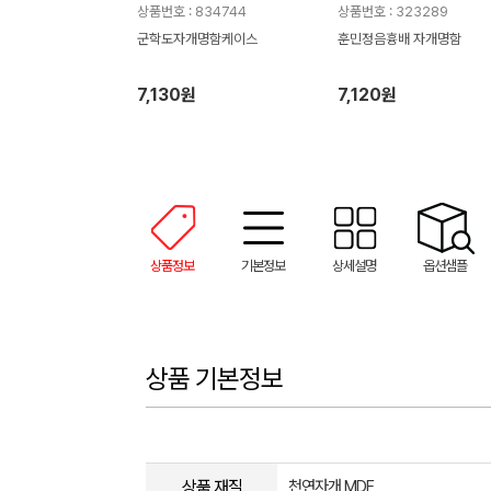
상품번호 : 834744
상품번호 : 323289
군학도자개명함케이스
훈민정음흉배 자개명함
7,130원
7,120원
상품정보
기본정보
상세설명
옵션샘플
상품 기본정보
상품 재질
천연자개,MDF