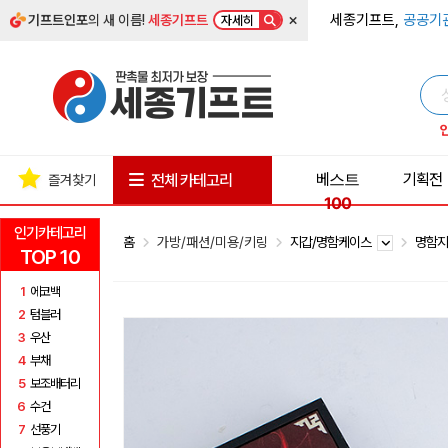
×
세종기프트,
공공기
기프트인포
의 새 이름!
세종기프트
자세히
베스트
기획전
전체 카테고리
즐겨찾기
100
인기카테고리
홈
가방/패션/미용/키링
지갑/명함케이스
명함지
TOP 10
1
에코백
2
텀블러
3
우산
4
부채
5
보조배터리
6
수건
7
선풍기