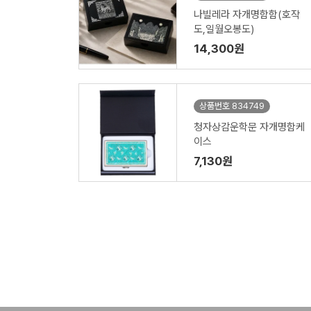
나빌레라 자개명함함(호작
도,일월오봉도)
14,300원
상품번호 834749
청자상감운학문 자개명함케
이스
7,130원