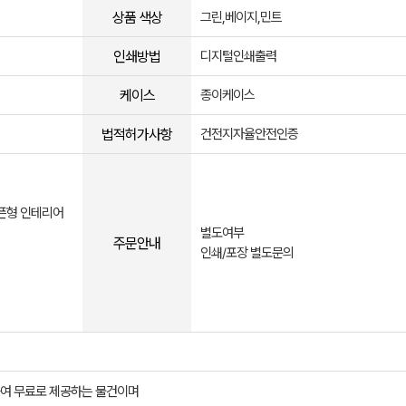
상품 색상
그린,베이지,민트
인쇄방법
디지털인쇄출력
케이스
종이케이스
법적허가사항
건전지자율안전인증
오픈형 인테리어
별도여부
주문안내
인쇄/포장 별도문의
여 무료로 제공하는 물건이며