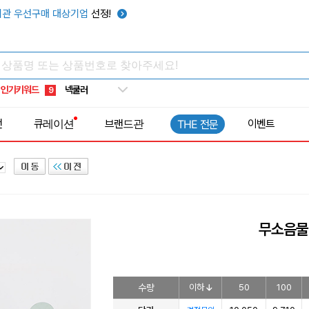
키캡
5
관 우선구매 대상기업
선정!
우산
6
텀블러
7
쿨토시
8
인기키워드
넥쿨러
9
타포린가방
10
전
큐레이션
브랜드관
이벤트
THE 전문
선풍기
1
무소음물
수량
이하
50
100