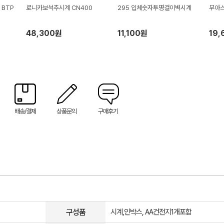
 BTP
로니카보석추시계 CN400
295 입체숫자투명걸이벽시계
무아스
48,300원
11,100원
19,
배송/결제
상품문의
구매후기
구성품
시계,인박스, AA건전지1개포함