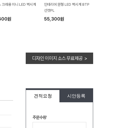
 크레용 미니 LED 벽시계
인테리어 원형 LED 벽시계 BTP
선셋PL
600원
55,300원
디자인 이미지 소스 무료제공 >
견적요청
시안등록
주문수량