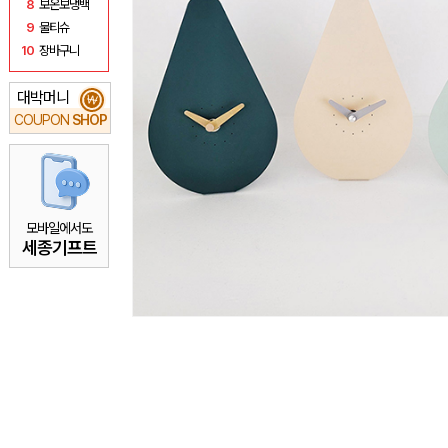
8
보온보냉백
9
물티슈
10
장바구니
대박머니
₩
COUPON
SHOP
모바일에서도
세종기프트