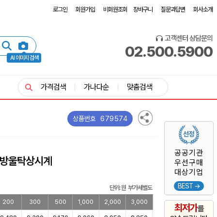
로그인
회원가입
비회원조회
장바구니
질문과답변
회사소개
고객센터 상담문의
02.500.5900
AI 이미지 검색
가격검색
가나다순
맞춤검색
679574
상품번호
공공기관
방울탁상시계
우선구매
대상기업
BEST →
단위: 원 부가세별도
200
300
500
1,000
2,000
3,000
최저가
를