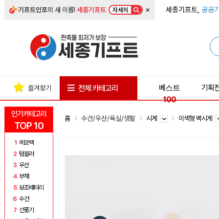
×
세종기프트,
공공기
기프트인포
의 새 이름!
세종기프트
자세히
베스트
기획
전체 카테고리
즐겨찾기
100
인기카테고리
홈
수건/우산/욕실/생활
시계
이색형 벽시계
TOP 10
1
에코백
2
텀블러
3
우산
4
부채
5
보조배터리
6
수건
7
선풍기