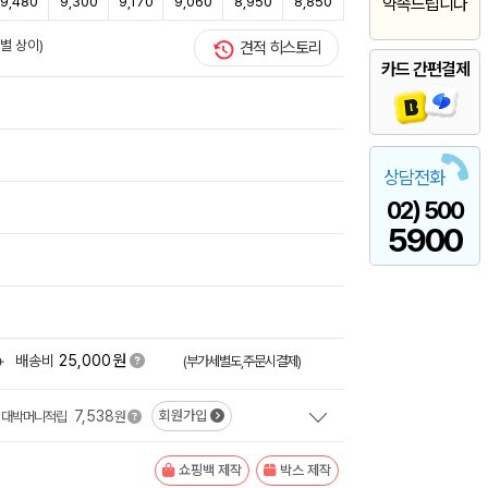
9,480
9,300
9,170
9,060
8,950
8,850
약속드립니다
별 상이)
견적 히스토리
카드 간편결제
상담전화
02) 500
5900
원
+
배송비
25,000
(부가세별도,주문시결제)
7,538
회원가입
대박머니적립
원
쇼핑백 제작
박스 제작