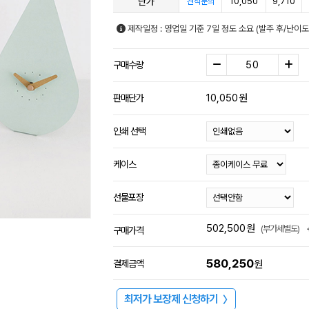
단가
10,050
9,710
견적문의
제작일정 : 영업일 기준 7일 정도 소요 (발주 후/난이도
구매수량
10,050
원
판매단가
인쇄 선택
케이스
선물포장
502,500
원
(부가세별도)
구매가격
580,250
결제금액
원
최저가 보장제 신청하기
〉