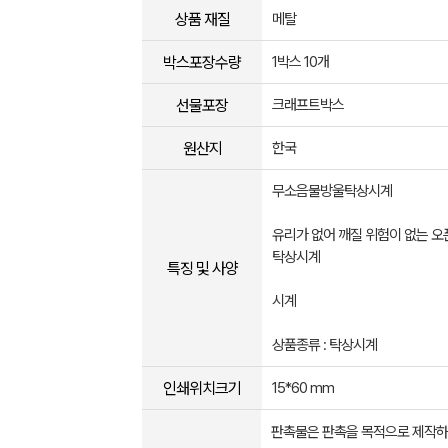
상품 재질
메탈
박스포장수량
1박스 10개
선물포장
크래프트박스
원산지
한국
무소음물방울탁상시계
유리가 없어 깨질 위험이 없는 
탁상시계
특징 및 사양
시계
상품종류 : 탁상시계
인쇄위치크기
15*60 mm
판촉물은 판촉을 목적으로 제작하