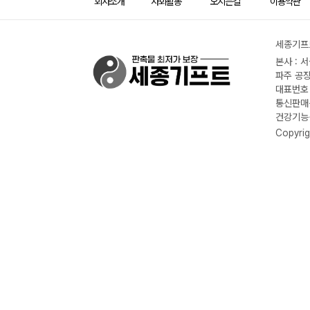
회사소개
사회활동
오시는길
이용약관
세종기프트
본사 : 
파주 공장
대표번호 :
통신판매신
건강기능식
Copyrig