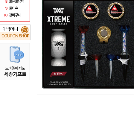
8
보온보냉백
9
물티슈
10
장바구니
대박머니
₩
COUPON
SHOP
모바일에서도
세종기프트