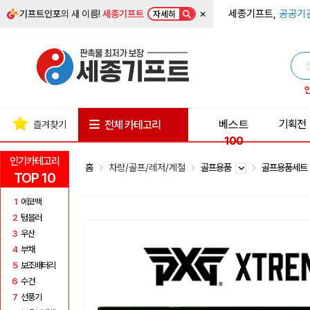
×
세종기프트,
공공기
기프트인포
의 새 이름!
세종기프트
자세히
베스트
기획전
전체 카테고리
즐겨찾기
100
인기카테고리
홈
차량/골프/레저/계절
골프용품
골프용품세
TOP 10
1
에코백
2
텀블러
3
우산
4
부채
5
보조배터리
6
수건
7
선풍기