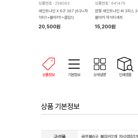
상품번호 : 258093
상품번호 : 641479
세인트나인 X 6구 367 (6구+자
원형 세인트나인 씨 3피스 3
석티1+볼마커1+클립1)
볼마커 자석티세트
20,500원
15,200원
상품정보
기본정보
상세설명
인쇄샘플
상품 기본정보
구성품
골프볼6구, 볼마커2개, 자석클립1개