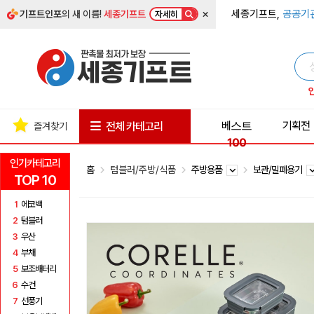
×
세종기프트,
공공기
기프트인포
의 새 이름!
세종기프트
자세히
베스트
기획전
전체 카테고리
즐겨찾기
100
인기카테고리
홈
텀블러/주방/식품
주방용품
보관/밀폐용기
TOP 10
1
에코백
2
텀블러
3
우산
4
부채
5
보조배터리
6
수건
7
선풍기