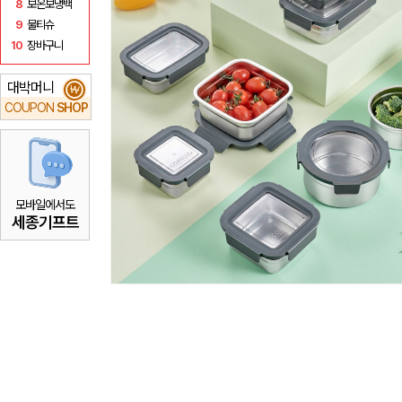
8
보온보냉백
9
물티슈
10
장바구니
대박머니
₩
COUPON
SHOP
모바일에서도
세종기프트