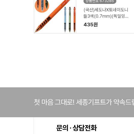
상품번호 673285
(국산)세도나X토네이도니
들3색(0.7mm)(독일잉크/
초초저점도)
435원
첫 마음 그대로! 세종기프트가 약속드
문의 · 상담전화