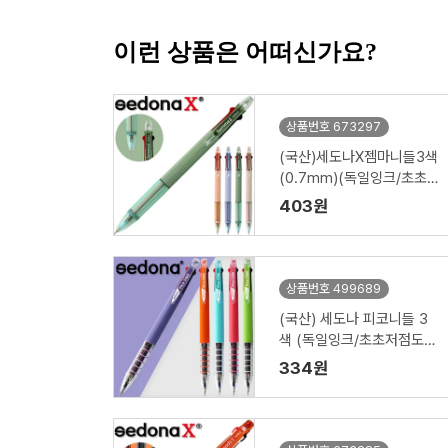
이런 상품은 어떠신가요?
상품번호 673297
(국산)세도나X젬마니들3색
(0.7mm)(독일잉크/초초
저점도)
403원
상품번호 499689
(국산) 세도나 피코니들 3
색 (독일잉크/초초저점도/
0.7mm)
334원