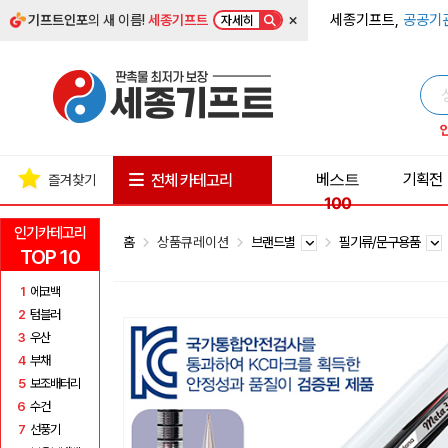
×
세종기프트,
공공기
기프트인포
의 새 이름!
세종기프트
자세히
베스트
기획전
전체 카테고리
즐겨찾기
100
인기카테고리
홈
상품큐레이션
브랜드별
필기류/문구용품
TOP 10
1
에코백
2
텀블러
3
우산
4
부채
5
보조배터리
6
수건
7
선풍기