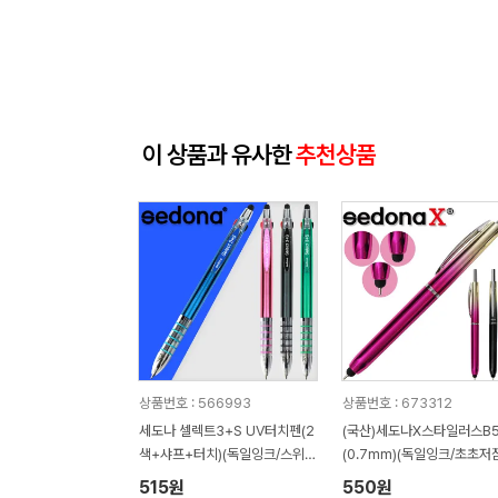
이 상품과 유사한
추천상품
상품번호 : 566993
상품번호 : 673312
세도나 셀렉트3+S UV터치펜(2
(국산)세도나X스타일러스B5
색+샤프+터치)(독일잉크/스위스
(0.7mm)(독일잉크/초초저
팁)
515원
550원