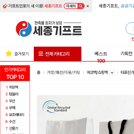
×
세종기프트,
공공기
기프트인포
의 새 이름!
세종기프트
자세히
베스트
기획전
전체 카테고리
즐겨찾기
100
인기카테고리
홈
가방/패션/미용/키링
에코백/쇼핑백
타포린
TOP 10
1
에코백
2
텀블러
3
우산
4
부채
5
보조배터리
6
수건
7
선풍기