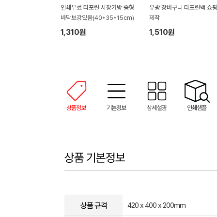
인쇄무료 타포린 시장가방 중형
유광 장바구니 타포린백 쇼
바닥보강있음(40*35*15cm)
제작
1,310원
1,510원
상품정보
기본정보
상세설명
인쇄샘플
상품 기본정보
상품 규격
420 x 400 x 200mm