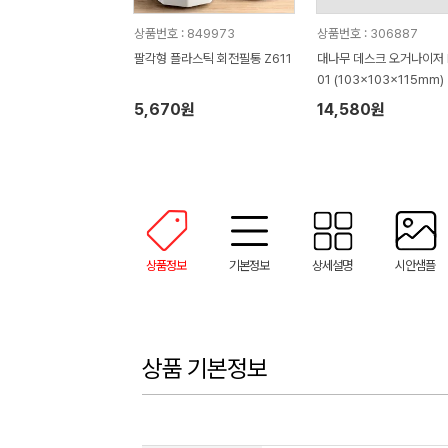
상품번호 : 849973
상품번호 : 306887
팔각형 플라스틱 회전필통 Z611
대나무 데스크 오거나이저 
01 (103x103x115mm)
5,670원
14,580원
상품정보
기본정보
상세설명
시안샘플
상품 기본정보