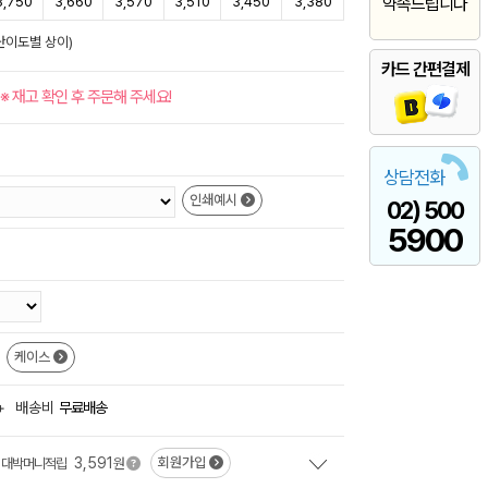
3,750
3,660
3,570
3,510
3,450
3,380
약속드립니다
난이도별 상이)
카드 간편결제
※ 재고 확인 후 주문해 주세요!
상담전화
인쇄예시
02) 500
5900
케이스
+
배송비
무료배송
3,591
회원가입
대박머니적립
원