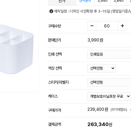
단가
3,990
3,840
견적문의
제작일정 : 디자인 시안확정 후 3~15일 (영업일기준/
구매수량
3,990
원
판매단가
인쇄 선택
색상 선택
스티커/라벨지
케이스
239,400
원
(부가세별도)
구매가격
263,340
결제금액
원