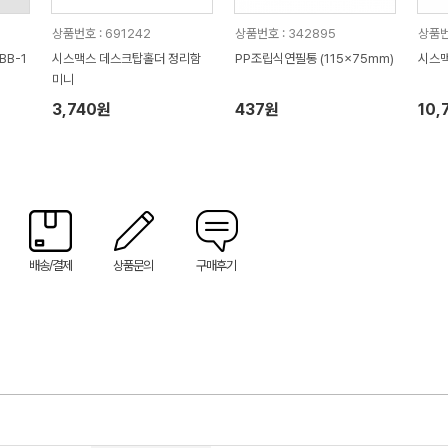
상품번호 : 691242
상품번호 : 342895
상품번
BB-1
시스맥스 데스크탑홀더 정리함
PP조립식연필통 (115x75mm)
시스맥
미니
3,740원
437원
10,
배송/결제
상품문의
구매후기