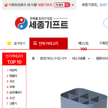
×
세종기프트,
공공기
기프트인포
의 새 이름!
세종기프트
자세히
베스트
기획
전체 카테고리
즐겨찾기
100
인기카테고리
홈
볼펜/메모/수첩/사무
데스크용품
펜꽂이/
TOP 10
1
에코백
2
텀블러
3
우산
4
부채
5
보조배터리
6
수건
7
선풍기