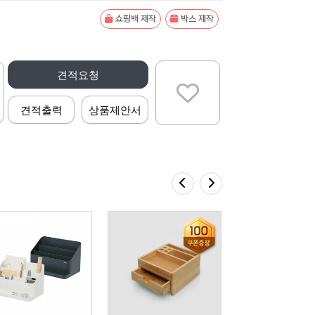
쇼핑백 제작
박스 제작
견적요청
견적출력
상품제안서