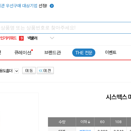
키캡
5
관 우선구매 대상기업
선정!
우산
6
텀블러
7
쿨토시
8
인기키워드
넥쿨러
9
타포린가방
10
전
큐레이션
브랜드관
이벤트
THE 전문
선풍기
1
다용도홀더
시스맥스 
수량
이하
60
108