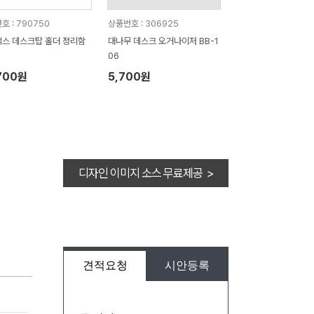
호 : 790750
상품번호 : 306925
스 데스크탑 홀더 정리함
대나무 데스크 오거나이저 BB-1
06
700원
5,700원
디자인 이미지 소스 무료제공 >
견적요청
시안등록