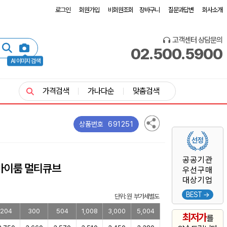
로그인
회원가입
비회원조회
장바구니
질문과답변
회사소개
고객센터 상담문의
02.500.5900
AI 이미지 검색
가격검색
가나다순
맞춤검색
691251
상품번호
공공기관
마이룸 멀티큐브
우선구매
대상기업
BEST →
단위: 원 부가세별도
204
300
504
1,008
3,000
5,004
최저가
를