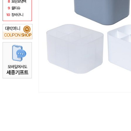
8
보온보냉백
9
물티슈
10
장바구니
대박머니
₩
COUPON
SHOP
모바일에서도
세종기프트