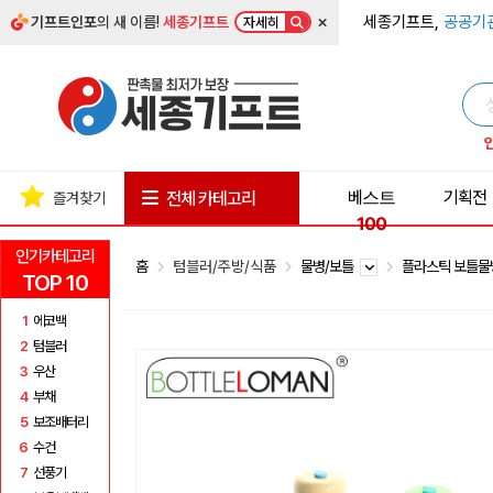
×
세종기프트,
공공기
기프트인포
의 새 이름!
세종기프트
자세히
베스트
기획전
전체 카테고리
즐겨찾기
100
인기카테고리
홈
텀블러/주방/식품
물병/보틀
플라스틱 보틀
TOP 10
1
에코백
2
텀블러
3
우산
4
부채
5
보조배터리
6
수건
7
선풍기