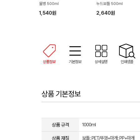
물병 500ml
누드보틀 500ml
1,540원
2,640원
상품정보
기본정보
상세설명
인쇄샘플
상품 기본정보
상품 규격
1000ml
상품 재질
보틀: PET/뚜껑+마개: PP+마개