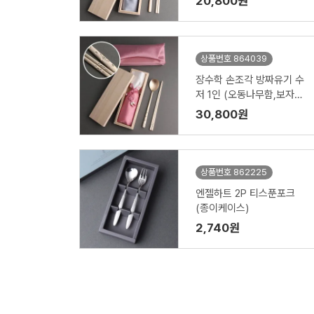
20,800원
상품번호 864039
장수학 손조각 방짜유기 수
저 1인 (오동나무함,보자기
포장)
30,800원
상품번호 862225
엔젤하트 2P 티스푼포크
(종이케이스)
2,740원