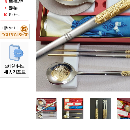
8
보온보냉백
9
물티슈
10
장바구니
대박머니
₩
COUPON
SHOP
모바일에서도
세종기프트