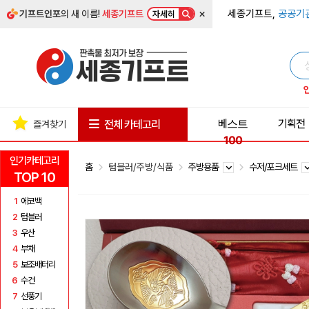
×
세종기프트,
공공기
기프트인포
의 새 이름!
세종기프트
자세히
베스트
기획전
전체 카테고리
즐겨찾기
100
인기카테고리
홈
텀블러/주방/식품
주방용품
수저/포크세트
TOP 10
1
에코백
2
텀블러
3
우산
4
부채
5
보조배터리
6
수건
7
선풍기