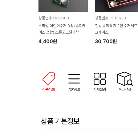
상품번호 : 862108
상품번호 : 533538
스마일 어린이수저 3종 (종이케
건강 방짜유기 2인 수저세트 (실
이스 포함) 스푼포크젓가락
크케이스)
4,400원
30,700원
상품정보
기본정보
상세설명
인쇄샘플
상품 기본정보