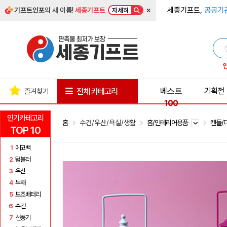
×
세종기프트,
공공기
기프트인포
의 새 이름!
세종기프트
자세히
베스트
기획전
전체 카테고리
즐겨찾기
100
인기카테고리
홈
수건/우산/욕실/생활
홈/인테리어용품
캔들/
TOP 10
1
에코백
2
텀블러
3
우산
4
부채
5
보조배터리
6
수건
7
선풍기