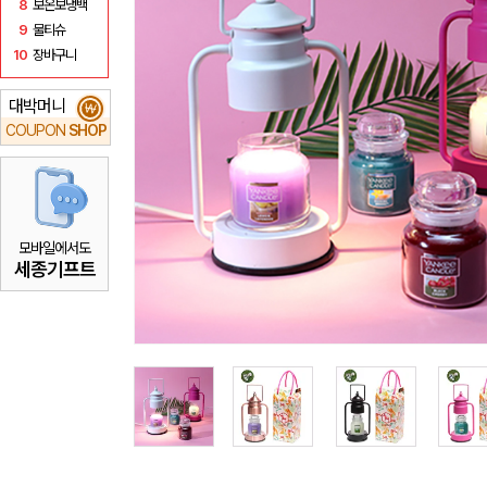
8
보온보냉백
9
물티슈
10
장바구니
대박머니
₩
COUPON
SHOP
모바일에서도
세종기프트