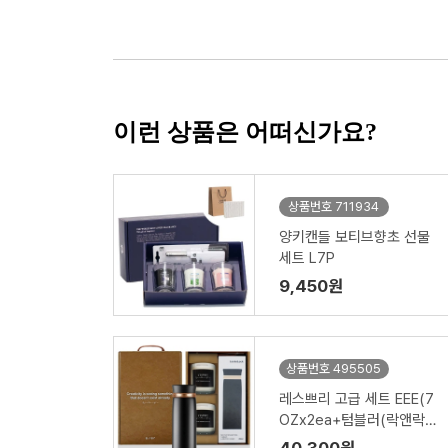
이런 상품은 어떠신가요?
상품번호 711934
양키캔들 보티브향초 선물
세트 L7P
9,450원
상품번호 495505
레스쁘리 고급 세트 EEE(7
OZx2ea+텀블러(락앤락
뉴페더라이트링))