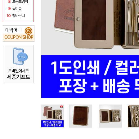
8
보온보냉백
9
물티슈
10
장바구니
대박머니
₩
COUPON
SHOP
모바일에서도
세종기프트