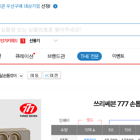
관 우선구매 대상기업
선정!
타포린가방
10
선풍기
1
인기키워드
부채
2
썬캡
3
전
큐레이션
브랜드관
이벤트
THE 전문
보온보냉백
4
키캡
5
탈손톱깎이
우산
6
텀블러
7
쿨토시
8
쓰리쎄븐 777 손톱
넥쿨러
9
타포린가방
10
별도
인쇄비
선풍기
1
수량
이하
50
100