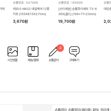
상품번호 : 547968
상품번호 : 166699
상품번
가위
에코너-NK02 네일케어 12종
[쓰리세븐] 손톱깎이세트 TS-6
아담손
키트 (155X87.5X27mm)
36X(골드) (166*71*23mm)
3,670원
19,700원
2,
4
시안샘플
배송/결제
상품문의
구매후기
손톱깎이, 손톱깎이(큐티클), 파일, 귀이개,