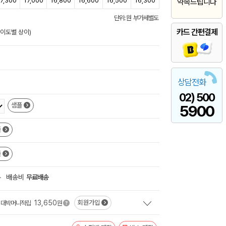
7,300
17,000
16,800
16,600
16,500
16,300
약속드립니다
단위: 원 부가세별도
카드 간편결제
난이도별 상이)
상담전화
02) 500
샘플
5900
플
플
+
배송비
무료배송
13,650
회원가입
대박머니적립
원