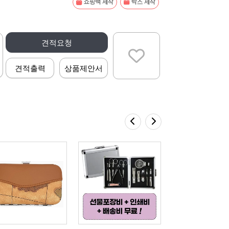
쇼핑백 제작
박스 제작
견적요청
견적출력
상품제안서