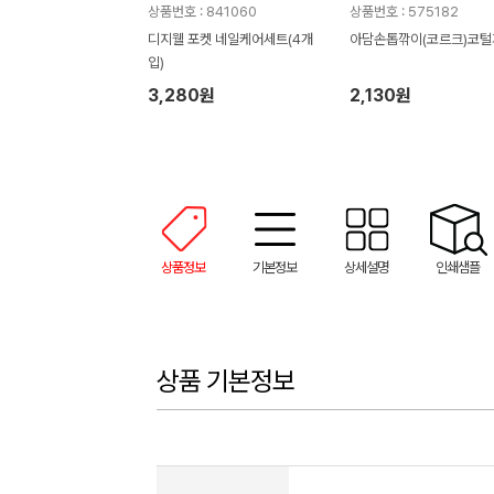
상품번호 : 841060
상품번호 : 575182
디지웰 포켓 네일케어세트(4개
아담손톱깎이(코르크)코털
입)
3,280원
2,130원
상품정보
기본정보
상세설명
인쇄샘플
상품 기본정보