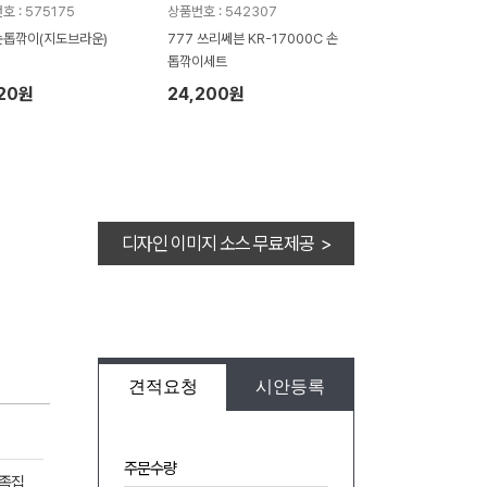
호 : 575175
상품번호 : 542307
톱깎이(지도브라운)
777 쓰리쎄븐 KR-17000C 손
톱깎이세트
020원
24,200원
디자인 이미지 소스 무료제공 >
견적요청
시안등록
주문수량
 족집