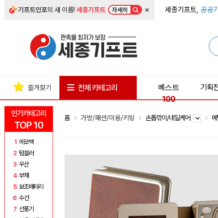
×
세종기프트,
공공기
기프트인포
의 새 이름!
세종기프트
자세히
베스트
기획
전체 카테고리
즐겨찾기
100
인기카테고리
홈
가방/패션/미용/키링
손톱깎이/네일케어
메
TOP 10
1
에코백
2
텀블러
3
우산
4
부채
5
보조배터리
6
수건
7
선풍기