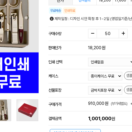
단가
18,200
17,600
1
견적문의
무료배송
인쇄무료
제작일정 : 디자인 시안 확정 후 1~2일 (영업일기준/
구매수량
18,200
원
판매단가
인쇄 선택
샘
케이스
샘
선물포장
910,000
원
(부가세별도)
구매가격
1,001,000
결제금액
원