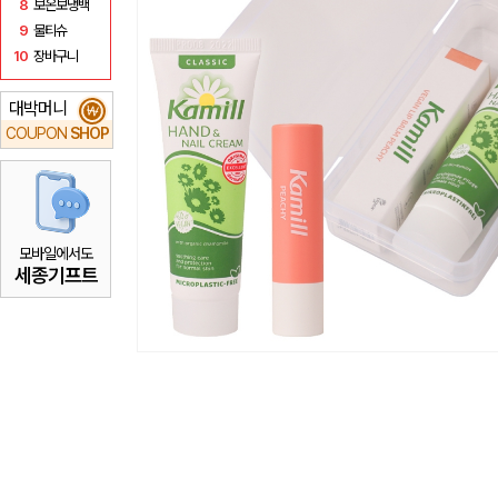
8
보온보냉백
9
물티슈
10
장바구니
대박머니
₩
COUPON
SHOP
모바일에서도
세종기프트