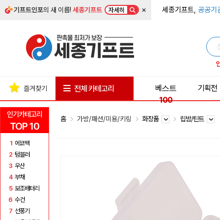
×
세종기프트,
공공기
기프트인포
의 새 이름!
세종기프트
자세히
베스트
기획전
전체 카테고리
즐겨찾기
100
인기카테고리
홈
가방/패션/미용/키링
화장품
립밤/틴트
TOP 10
1
에코백
2
텀블러
3
우산
4
부채
5
보조배터리
6
수건
7
선풍기