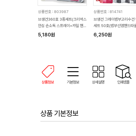
상품번호 : 803987
상품번호 : 814741
브생건360호 3종세트(크리넥스
브생건 그레이뱀부고리수건 
안심 손소독 스프레이+카밀 핸드
세트 50호(뱀부선염핸드타
크림+안심 물티슈)
+멘소래담 립아이스 매직컬
5,180원
6,250원
밤)
상품정보
기본정보
상세설명
인쇄샘플
상품 기본정보