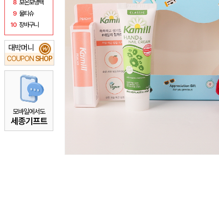
8
보온보냉백
9
물티슈
10
장바구니
대박머니
₩
COUPON
SHOP
모바일에서도
세종기프트