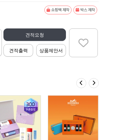
쇼핑백 제작
박스 제작
견적요청
견적출력
상품제안서