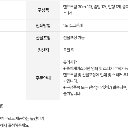
핸드크림 30ml 1개, 립밤 1개, 인형 1개, 
구성품
스 1개
인쇄방법
1도 실크인쇄
선물포장
선물포장 가능
원산지
독일 외
유의사항
※ 종이케이스에만 인쇄 및 스티커 부착가
핸드크림 및 선물포장에 인쇄 및 스티커 부
주문안내
가합니다.
※ 구성품목 모두 랜덤(임의혼합) 발송되며,
불가입니다.
앙)
여 무료로 제공하는 물건이며
해서 결정해주세요.