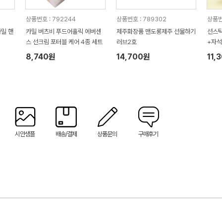
상품번호 : 792244
상품번호 : 789302
상품번
카밀 핸
카밀 버츠비 푸드어홀릭 에버센
제주화장품 맨도롱제주 선물하기
선스틱
스 선크림 포터블 케어 4종 세트
러브2호
+자석
8,740원
14,700원
11,
시안샘플
배송/결제
상품문의
구매후기