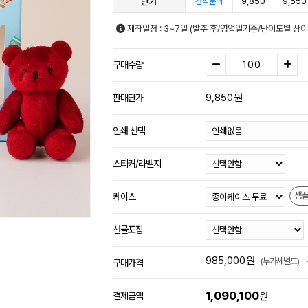
단가
9,850
9,550
견적문의
제작일정 : 3~7일 (발주 후/영업일기준/난이도별 상이
구매수량
9,850
원
판매단가
인쇄 선택
스티커/라벨지
샘
케이스
선물포장
985,000
원
(부가세별도)
구매가격
1,090,100
결제금액
원