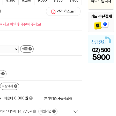
9,350
9,200
9,050
8,950
8,900
약속드립니다
)
견적 히스토리
카드 간편결제
※ 재고 확인 후 주문해 주세요!
상담전화
02) 500
샘플
5900
플
포장예시
원
+
배송비
6,000
(부가세별도,주문시결제)
14,775
회원가입
대박머니적립
원