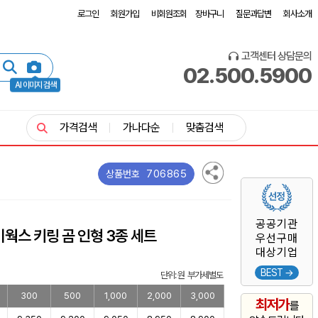
로그인
회원가입
비회원조회
장바구니
질문과답변
회사소개
고객센터 상담문의
02.500.5900
AI 이미지 검색
가격검색
가나다순
맞춤검색
706865
상품번호
공공기관
웍스 키링 곰 인형 3종 세트
우선구매
대상기업
BEST →
단위: 원 부가세별도
300
500
1,000
2,000
3,000
최저가
를