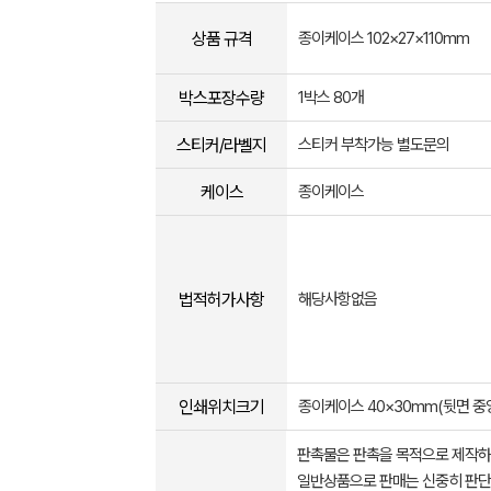
상품 규격
종이케이스 102×27×110mm
박스포장수량
1박스 80개
스티커/라벨지
스티커 부착가능 별도문의
케이스
종이케이스
법적허가사항
해당사항없음
인쇄위치크기
종이케이스 40×30mm(뒷면 중
판촉물은 판촉을 목적으로 제작하
일반상품으로 판매는 신중히 판단