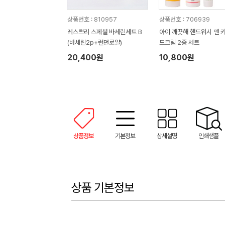
상품번호 : 810957
상품번호 : 706939
레스쁘리 스페셜 바세린세트 B
아이 깨끗해 핸드워시 앤 
(바세린2p+런던로얄)
드크림 2종 세트
20,400원
10,800원
상품정보
기본정보
상세설명
인쇄샘플
상품 기본정보