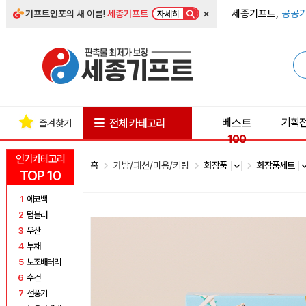
×
세종기프트,
공공기
기프트인포
의 새 이름!
세종기프트
자세히
베스트
기획
전체 카테고리
즐겨찾기
100
인기카테고리
홈
가방/패션/미용/키링
화장품
화장품세트
TOP 10
1
에코백
2
텀블러
3
우산
4
부채
5
보조배터리
6
수건
7
선풍기