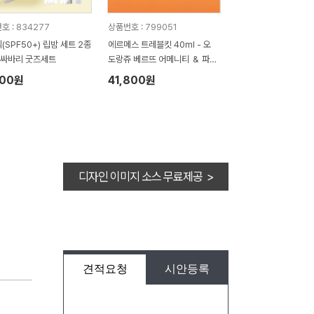
호 : 834277
상품번호 : 799051
(SPF50+) 립밤 세트 2종
에르메스 트레블킷 40ml - 오
싸바리 굿즈세트
도랑쥬 베르뜨 어메니티 ＆ 파우
치
300원
41,800원
디자인 이미지 소스 무료제공 >
견적요청
시안등록