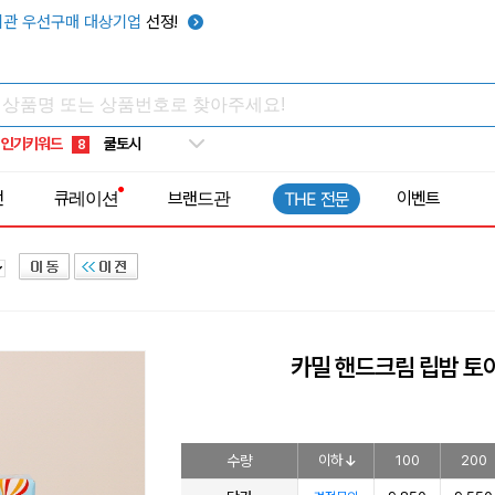
키캡
5
관 우선구매 대상기업
선정!
우산
6
텀블러
7
쿨토시
8
인기키워드
넥쿨러
9
타포린가방
10
전
큐레이션
브랜드관
이벤트
THE 전문
선풍기
1
카밀 핸드크림 립밤 토이
수량
이하
100
200