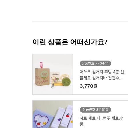
이런 상품은 어떠신가요?
상품번호 770444
어쓰쓰 설거지 주방 4종 선
물세트 설거지바 천연수세
미 제로웨이스트키트
3,770원
상품번호 311613
하트 세트 나 ,행주 세트상
품