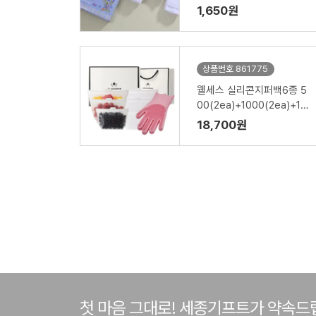
1,650원
상품번호 861775
웰세스 실리콘지퍼백6종 5
00(2ea)+1000(2ea)+15
00ml(2ea)+실리콘 브러
18,700원
시 설거지 수세미 일체형 고
무장갑 1P 세트
첫 마음 그대로! 세종기프트가 약속드