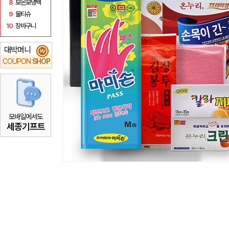
8
보온보냉백
9
물티슈
10
장바구니
대박머니
₩
COUPON
SHOP
모바일에서도
세종기프트