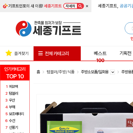
×
세종기프트,
공공기
기프트인포
의 새 이름!
세종기프트
자세히
베스트
기획전
전체 카테고리
즐겨찾기
100
인기카테고리
홈
텀블러/주방/식품
주방소모품/일회용
주방용
TOP 10
1
에코백
2
텀블러
3
우산
4
부채
5
보조배터리
6
수건
7
선풍기