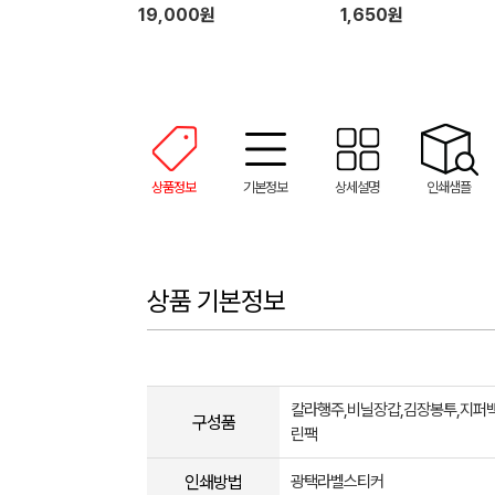
19,000원
1,650원
상품정보
기본정보
상세설명
인쇄샘플
상품 기본정보
칼라행주,비닐장갑,김장봉투,지퍼백
구성품
린팩
인쇄방법
광택라벨스티커