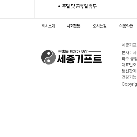
주말 및 공휴일 휴무
회사소개
사회활동
오시는길
이용약관
세종기프트
본사 : 
파주 공장
대표번호 :
통신판매신
건강기능식
Copyrig