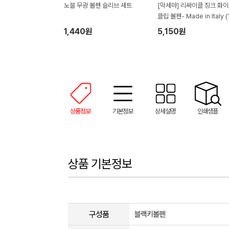
노블 무광 볼펜 슬리브 세트
[막세마] 리싸이클 징크 화
클립 볼펜- Made in Italy (
mm)
1,440원
5,150원
상품정보
기본정보
상세설명
인쇄샘플
상품 기본정보
구성품
블랙키볼펜