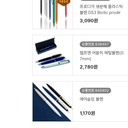
프로디아 생분해 플라스틱
볼펜 DS3 Biotic prodir
3,090원
상품번호 838497
헬프맨 어블릭 메탈볼펜(0.
7mm)
2,780원
상품번호 845802
에어슬림 볼펜
1,170원