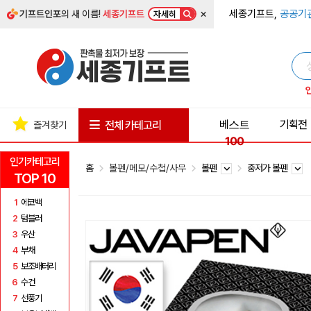
×
세종기프트,
공공기
기프트인포
의 새 이름!
세종기프트
자세히
베스트
기획전
전체 카테고리
즐겨찾기
100
인기카테고리
홈
볼펜/메모/수첩/사무
볼펜
중저가 볼펜
TOP 10
1
에코백
2
텀블러
3
우산
4
부채
5
보조배터리
6
수건
7
선풍기