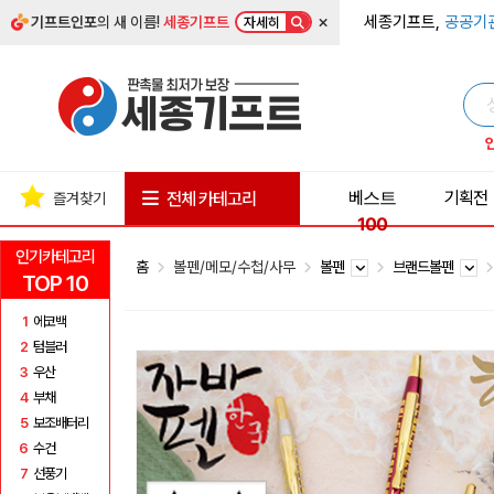
×
세종기프트,
공공기
기프트인포
의 새 이름!
세종기프트
자세히
베스트
기획전
전체 카테고리
즐겨찾기
100
인기카테고리
홈
볼펜/메모/수첩/사무
볼펜
브랜드볼펜
TOP 10
1
에코백
2
텀블러
3
우산
4
부채
5
보조배터리
6
수건
7
선풍기