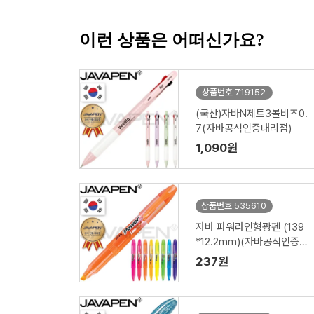
이런 상품은 어떠신가요?
상품번호 719152
(국산)자바N제트3볼비즈0.
7(자바공식인증대리점)
1,090원
상품번호 535610
자바 파워라인형광펜 (139
*12.2mm)(자바공식인증
대리점)
237원