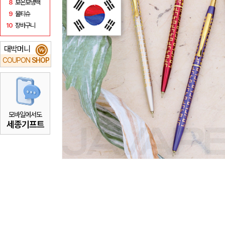
8
보온보냉백
9
물티슈
10
장바구니
대박머니
₩
COUPON
SHOP
모바일에서도
세종기프트