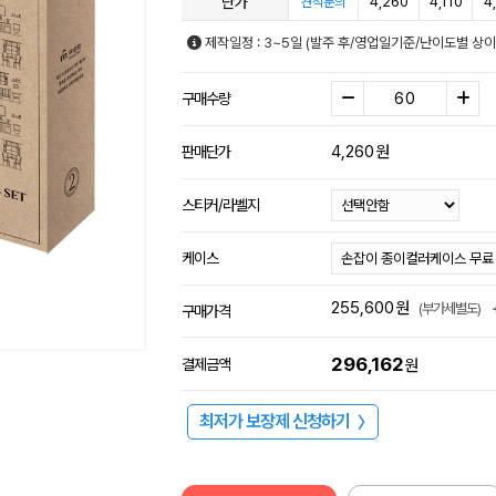
단가
4,260
4,110
4
견적문의
제작일정 : 3~5일 (발주 후/영업일기준/난이도별 상이
구매수량
4,260
원
판매단가
스티커/라벨지
케이스
255,600
원
(부가세별도)
구매가격
296,162
결제금액
원
최저가 보장제 신청하기
〉