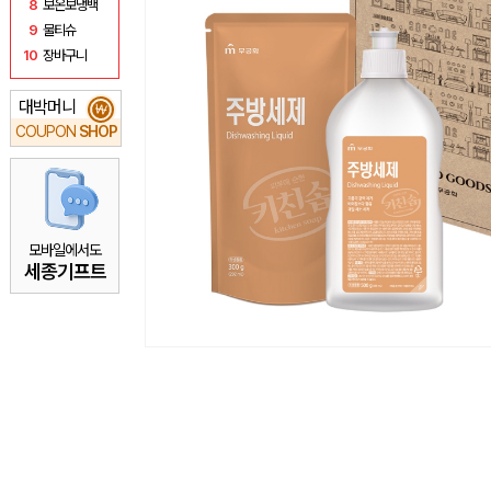
8
보온보냉백
9
물티슈
10
장바구니
대박머니
₩
COUPON
SHOP
모바일에서도
세종기프트