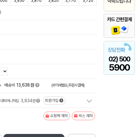
,000
3,930
3,870
3,820
3,770
3,720
약속드립니다
)
카드 간편결제
상담전화
02) 500
5900
원
+
배송비
13,638
(부가세별도,주문시결제)
3,834
회원가입
대박머니적립
원
쇼핑백 제작
박스 제작