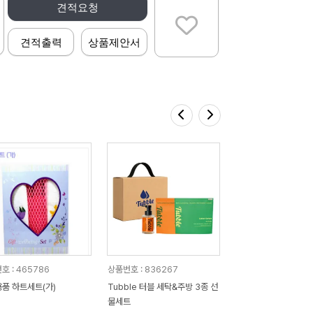
견적요청
견적출력
상품제안서
호 : 465786
상품번호 : 836267
품 하트세트(가)
Tubble 터블 세탁&주방 3종 선
물세트