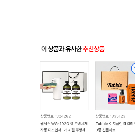
이 상품과 유사한
추천상품
상품번호 : 824282
상품번호 : 835123
웰세스 WG-102G 젤 주방세제
Tubble 이지클린 데일리
자동 디스펜서 1개 + 젤 주방세
3종 선물세트