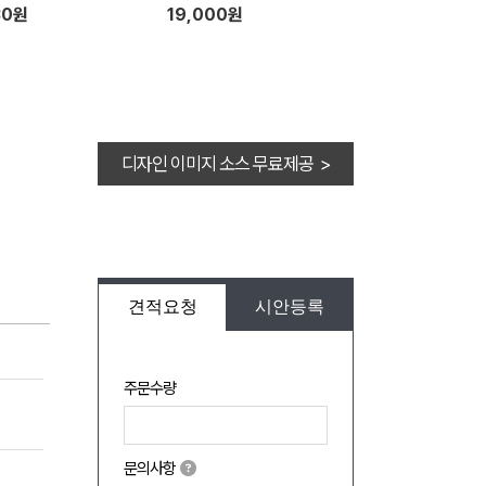
30원
19,000원
디자인 이미지 소스 무료제공 >
견적요청
시안등록
주문수량
문의사항