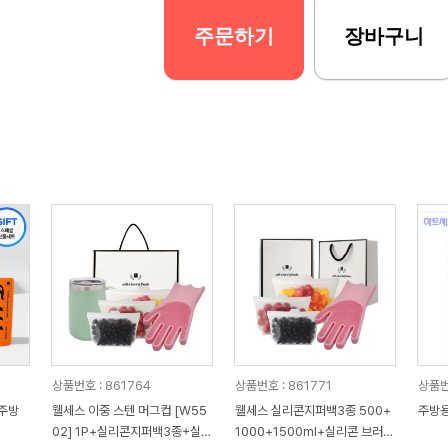
주문하기
장바구니
상품번호 : 861764
상품번호 : 861771
상품번
 주방
웰세스 이중 스텐 머그컵 [W55
웰세스 실리콘지퍼백3종 500+
주방용
02] 1P+실리콘지퍼백3종+실리
1000+1500ml+실리콘 브러시