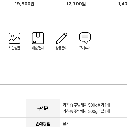
콘 브러시 설거지 수세미 일체형
설거지 수세미 일체형 고무장갑
19,800원
12,700원
1,4
고무장갑 1P 세트
1P 세트
시안샘플
배송/결제
상품문의
구매후기
키친솝 주방세제 500g용기 1개
구성품
키친솝 주방세제 300g리필 1개
인쇄방법
불가