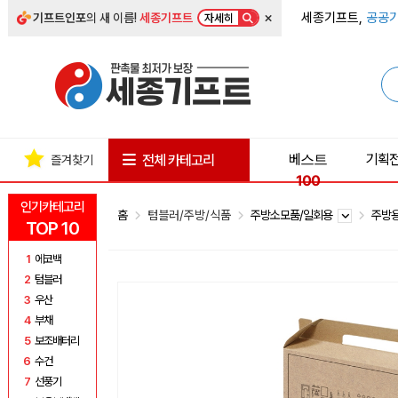
×
세종기프트,
공공기
기프트인포
의 새 이름!
세종기프트
자세히
베스트
기획
전체 카테고리
즐겨찾기
100
인기카테고리
홈
텀블러/주방/식품
주방소모품/일회용
주방
TOP 10
1
에코백
2
텀블러
3
우산
4
부채
5
보조배터리
6
수건
7
선풍기