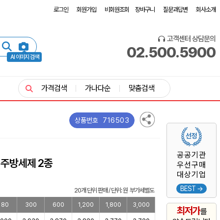
로그인
회원가입
비회원조회
장바구니
질문과답변
회사소개
고객센터 상담문의
02.500.5900
AI 이미지 검색
가격검색
가나다순
맞춤검색
716503
상품번호
공공기관
 주방세제 2종
우선구매
대상기업
BEST →
20개 단위 판매 / 단위: 원 부가세별도
180
300
600
1,200
1,800
3,000
최저가
를