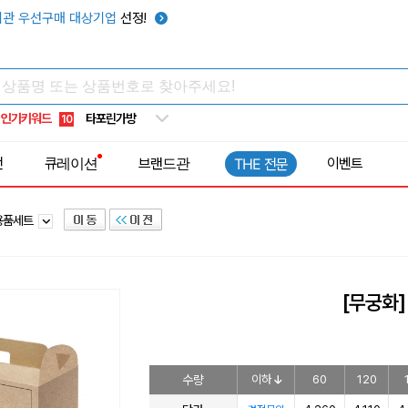
관 우선구매 대상기업
선정!
텀블러
7
쿨토시
8
넥쿨러
9
타포린가방
10
인기키워드
선풍기
1
전
큐레이션
브랜드관
이벤트
THE 전문
용품세트
[무궁화]
수량
이하
60
120