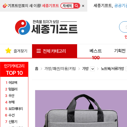
×
세종기프트,
공공기
기프트인포
의 새 이름!
세종기프트
자세히
베스트
기획전
전체 카테고리
즐겨찾기
100
인기카테고리
홈
가방/패션/미용/키링
가방
노트북/서류가방
TOP 10
1
에코백
2
텀블러
3
우산
4
부채
5
보조배터리
6
수건
7
선풍기