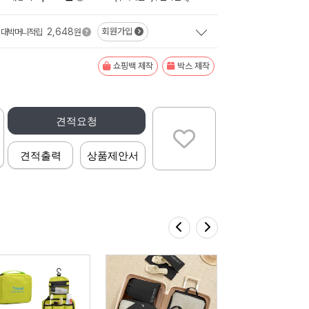
2,648
회원가입
대박머니적립
원
쇼핑백 제작
박스 제작
견적요청
견적출력
상품제안서