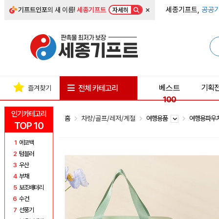
×
세종기프트,
공공기
기프트인포
의 새 이름!
세종기프트
자세히
베스트
기획
전체 카테고리
즐겨찾기
100
인기카테고리
홈
차량/골프/레저/계절
여행용품
여행용파우
TOP 10
1
에코백
2
텀블러
3
우산
4
부채
5
보조배터리
6
수건
7
선풍기