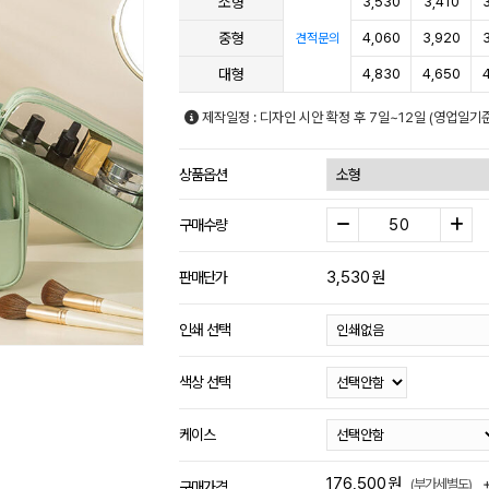
소형
3,530
3,410
중형
4,060
3,920
견적문의
대형
4,830
4,650
제작일정 : 디자인 시안 확정 후 7일~12일 (영업일기
상품옵션
구매수량
3,530
원
판매단가
인쇄 선택
색상 선택
케이스
176,500
원
(부가세별도)
구매가격