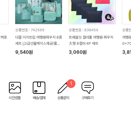
상품번호 : 742569
상품번호 : 838459
상품번
코백포
다즐 이지트립 여행용파우치 8종
트래블잇 컬러풀 여행용 파우치
여행용
세트 (고급선물케이스제공/풀칼
大형 8컬러 4P 세트
0x7
라인쇄)
9,540원
3,060원
3,8
1
시안샘플
배송/결제
상품문의
구매후기