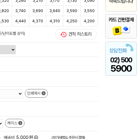
3,320
3,260
3,210
3,170
3,130
3,090
약속드립니다
3,820
3,740
3,690
3,640
3,590
3,550
카드 간편결제
4,530
4,440
4,370
4,310
4,250
4,200
준/난이도별 상이)
견적 히스토리
상담전화
02) 500
5900
인쇄예시
케이스
원
+
배송비
5,000
(부가세별도,주문시결제)