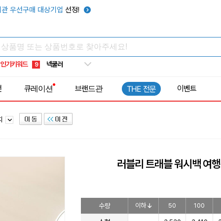
키캡
5
관 우선구매 대상기업
선정!
우산
6
텀블러
7
쿨토시
8
넥쿨러
9
인기키워드
타포린가방
10
전
큐레이션
브랜드관
이벤트
THE 전문
선풍기
1
치
러블리 트래블 워시백 여
수량
이하
50
100