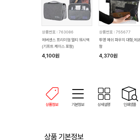
상품번호 : 763086
상품번호 : 755677
에버센스 프리미엄 멀티 워시백
투명 메쉬 파우치 대형,에
(기프트 케이스 포함)
함
4,100원
4,370원
상품정보
기본정보
상세설명
인쇄샘플
상품 기본정보