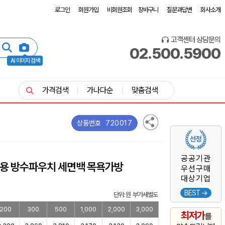
로그인
회원가입
비회원조회
장바구니
질문과답변
회사소개
고객센터 상담문의
02.500.5900
AI 이미지 검색
가격검색
가나다순
맞춤검색
720017
상품번호
공공기관
행용 방수파우치 세면백 목욕가방
우선구매
대상기업
BEST →
단위: 원 부가세별도
200
300
500
1,000
2,000
3,000
최저가
를