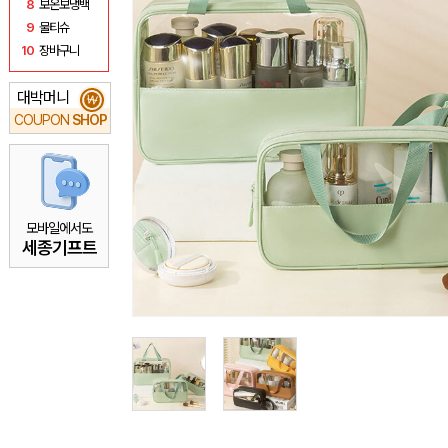
8
보온보냉백
9
물티슈
10
장바구니
대박머니
₩
COUPON
SHOP
모바일에서도
세종기프트