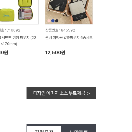
호 : 716092
상품번호 : 845592
 세면백 여행 파우치 (22
퀸비 여행용 압축파우치 6종세트
0x170mm)
10원
12,500원
디자인 이미지 소스 무료제공 >
견적요청
시안등록