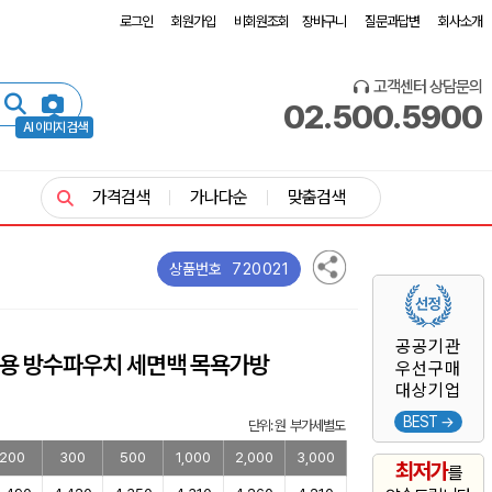
로그인
회원가입
비회원조회
장바구니
질문과답변
회사소개
고객센터 상담문의
02.500.5900
AI 이미지 검색
가격검색
가나다순
맞춤검색
720021
상품번호
공공기관
행용 방수파우치 세면백 목욕가방
우선구매
대상기업
BEST →
단위: 원 부가세별도
200
300
500
1,000
2,000
3,000
최저가
를