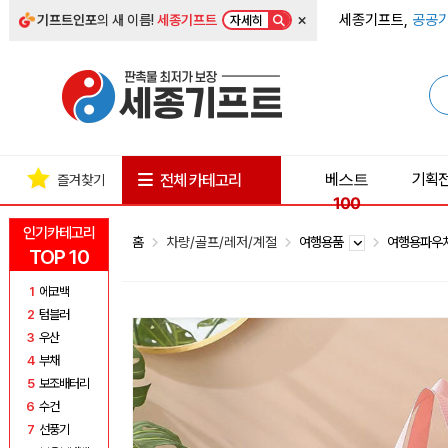
×
세종기프트,
공공기
기프트인포
의 새 이름!
세종기프트
자세히
베스트
기획
전체 카테고리
즐겨찾기
100
인기카테고리
홈
차량/골프/레저/계절
여행용품
여행용파우
TOP 10
1
에코백
2
텀블러
3
우산
4
부채
5
보조배터리
6
수건
7
선풍기