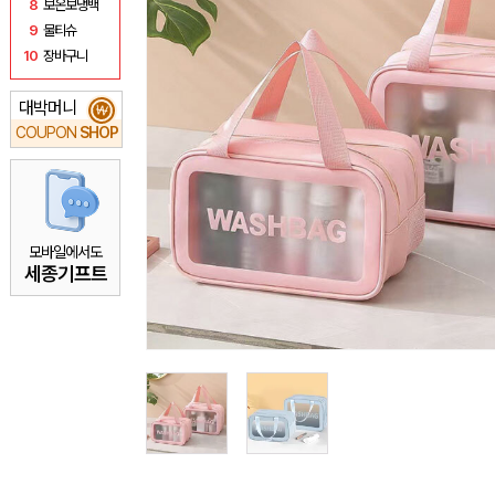
8
보온보냉백
9
물티슈
10
장바구니
대박머니
₩
COUPON
SHOP
모바일에서도
세종기프트