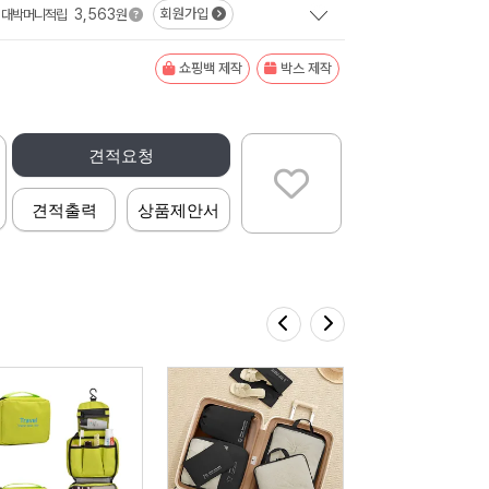
3,563
회원가입
대박머니적립
원
쇼핑백 제작
박스 제작
견적요청
견적출력
상품제안서