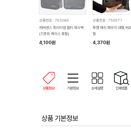
상품번호 : 763086
상품번호 : 755677
에버센스 프리미엄 멀티 워시백
투명 메쉬 파우치 대형,에
(기프트 케이스 포함)
함
4,100원
4,370원
상품정보
기본정보
상세설명
인쇄샘플
상품 기본정보