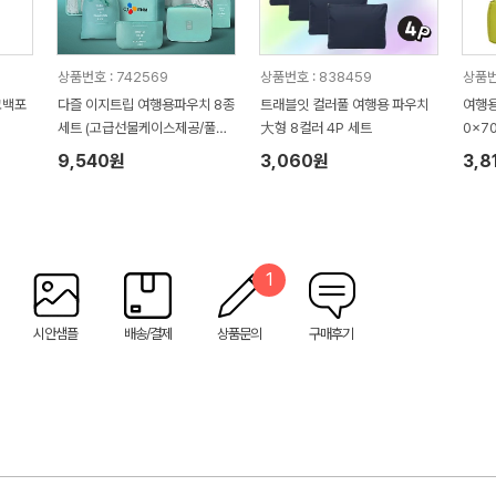
상품번호 : 742569
상품번호 : 838459
상품번
코백포
다즐 이지트립 여행용파우치 8종
트래블잇 컬러풀 여행용 파우치
여행용
세트 (고급선물케이스제공/풀칼
大형 8컬러 4P 세트
0x7
라인쇄)
9,540원
3,060원
3,8
1
시안샘플
배송/결제
상품문의
구매후기