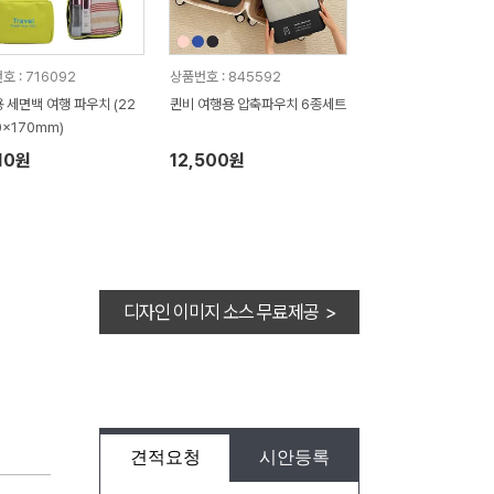
호 : 716092
상품번호 : 845592
 세면백 여행 파우치 (22
퀸비 여행용 압축파우치 6종세트
0x170mm)
10원
12,500원
디자인 이미지 소스 무료제공 >
견적요청
시안등록