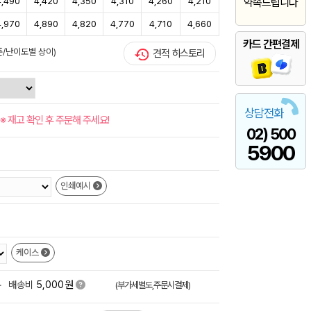
4,490
4,420
4,350
4,310
4,260
4,210
약속드립니다
4,970
4,890
4,820
4,770
4,710
4,660
카드 간편결제
준/난이도별 상이)
견적 히스토리
상담전화
※ 재고 확인 후 주문해 주세요!
02) 500
5900
인쇄예시
케이스
원
+
배송비
5,000
(부가세별도,주문시결제)