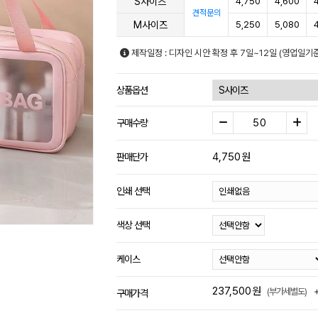
S사이즈
4,750
4,600
견적문의
M사이즈
5,250
5,080
제작일정 : 디자인 시안 확정 후 7일~12일 (영업일기
상품옵션
구매수량
4,750
원
판매단가
인쇄 선택
색상 선택
케이스
237,500
원
(부가세별도)
구매가격