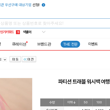
키캡
5
관 우선구매 대상기업
선정!
우산
6
텀블러
7
쿨토시
8
인기키워드
넥쿨러
9
타포린가방
10
전
큐레이션
브랜드관
이벤트
THE 전문
선풍기
1
치
파티션 트래블 워시백 여
수량
이하
50
100