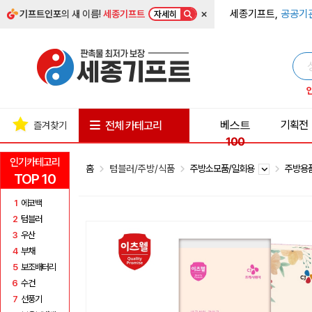
×
세종기프트,
공공기
기프트인포
의 새 이름!
세종기프트
자세히
베스트
기획전
전체 카테고리
즐겨찾기
100
인기카테고리
홈
텀블러/주방/식품
주방소모품/일회용
주방용
TOP 10
1
에코백
2
텀블러
3
우산
4
부채
5
보조배터리
6
수건
7
선풍기