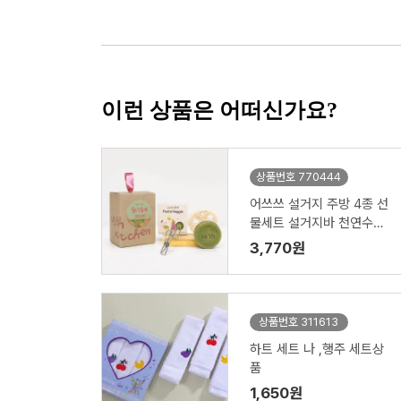
이런 상품은 어떠신가요?
상품번호 770444
어쓰쓰 설거지 주방 4종 선
물세트 설거지바 천연수세
미 제로웨이스트키트
3,770원
상품번호 311613
하트 세트 나 ,행주 세트상
품
1,650원