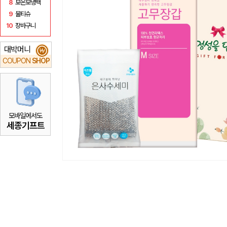
8
보온보냉백
9
물티슈
10
장바구니
대박머니
₩
COUPON
SHOP
모바일에서도
세종기프트