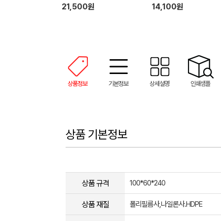
이 실리콘 장갑(2P) 기프트박스
프 행주 + 기프트박스
21,500원
14,100원
상품정보
기본정보
상세설명
인쇄샘플
상품 기본정보
상품 규격
100*60*240
상품 재질
폴리필름사,나일론사.HDPE