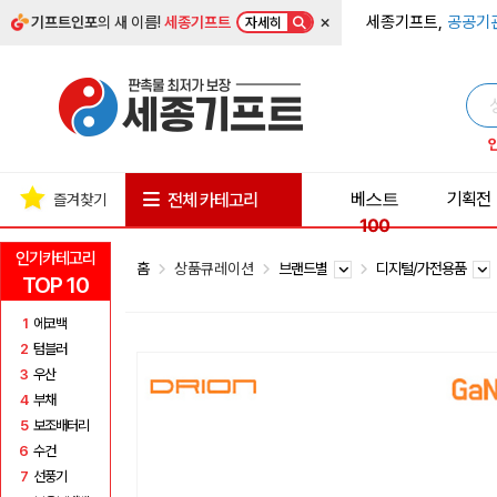
×
세종기프트,
공공기
기프트인포
의 새 이름!
세종기프트
자세히
베스트
기획전
전체 카테고리
즐겨찾기
100
인기카테고리
홈
상품큐레이션
브랜드별
디지털/가전용품
TOP 10
1
에코백
2
텀블러
3
우산
4
부채
5
보조배터리
6
수건
7
선풍기