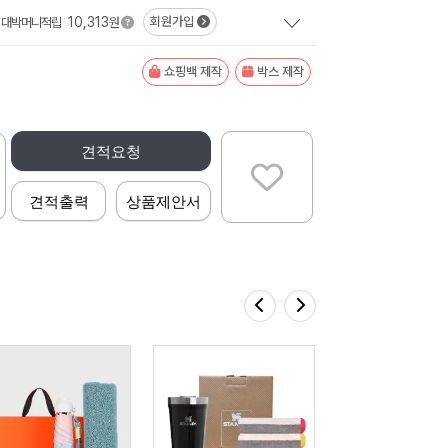
10,313
회원가입
대박머니적립
원
쇼핑백 제작
박스 제작
견적요청
견적출력
상품제안서