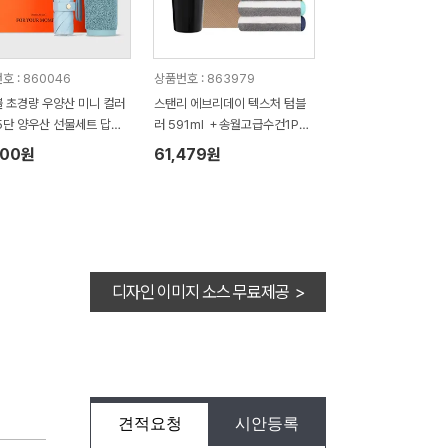
호 : 860046
상품번호 : 863979
 초경량 우양산 미니 컬러
스탠리 에브리데이 텍스처 텀블
5단 양우산 선물세트 답례
러 591ml ＋송월고급수건1P세
월타올세트 항균 무지40
트
100원
61,479원
세트
디자인 이미지 소스 무료제공 >
견적요청
시안등록