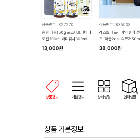
상품번호 : 827270
상품번호 : 835938
송월 타올150g 포스티보나바디
레스쁘리 프리미엄 휴식 
로션300ml 바디워시300ml 물
트 (타올2ea+디퓨저50m
티슈100매(4종)
렌저290ml+로션300ml
13,000원
38,000원
상품정보
기본정보
상세설명
인쇄샘플
상품 기본정보