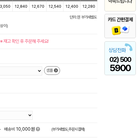
약속드립니다
3,050
12,840
12,670
12,540
12,400
12,280
단위: 원 부가세별도
카드 간편결제
 상이)
※ 재고 확인 후 주문해 주세요!
상담전화
02) 500
5900
샘플
원
+
배송비
10,000
(부가세별도,주문시결제)