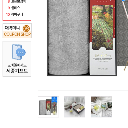
8
보온보냉백
9
물티슈
10
장바구니
대박머니
₩
COUPON
SHOP
모바일에서도
세종기프트