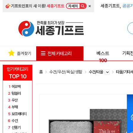
×
세종기프트,
공공기
기프트인포
의 새 이름!
세종기프트
자세히
베스트
기획
전체 카테고리
즐겨찾기
100
인기카테고리
홈
수건/우산/욕실/생활
수건/타올
타올/기타
TOP 10
1
에코백
2
텀블러
3
우산
4
부채
5
보조배터리
6
수건
7
선풍기