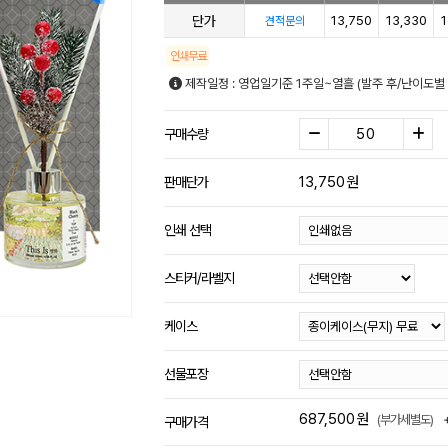
단가
13,750
13,330
1
견적문의
인쇄무료
제작일정 : 영업일기준 1주일~열흘 (발주 후/난이도별
구매수량
13,750
원
판매단가
인쇄 선택
스티커/라벨지
케이스
선물포장
687,500
원
(부가세별도)
구매가격