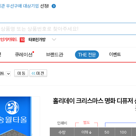
우산
6
관 우선구매 대상기업
선정!
텀블러
7
쿨토시
8
넥쿨러
9
인기키워드
타포린가방
10
선풍기
1
전
큐레이션
브랜드관
이벤트
THE 전문
세트
홀리데이 크리스마스 명화 디퓨저
별도
인쇄비
수량
이하
50
100