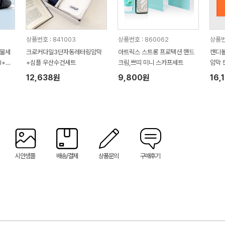
상품번호 : 841003
상품번호 : 860062
상품번
선물세
크로커다일3단자동레터링암막
아트릭스 스트롱 프로텍션 핸드
캔디볼
l+클
+심플 우산수건세트
크림,쁘띠 미니 스카프세트
암막 
)
품+송
12,638원
9,800원
16,
수건
시안샘플
배송/결제
상품문의
구매후기