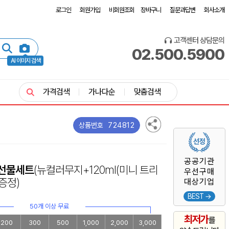
로그인
회원가입
비회원조회
장바구니
질문과답변
회사소개
고객센터 상담문의
02.500.5900
AI 이미지 검색
가격검색
가나다순
맞춤검색
724812
상품번호
공공기관
 선물세트
(뉴컬러무지+120ml
(미니 트리
우선구매
증정)
대상기업
BEST →
50개 이상 무료
최저가
를
200
300
500
1,000
2,000
3,000