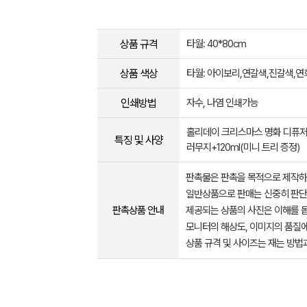
상품 규격
타월: 40*80cm
상품 색상
타월: 아이보리,연갈색,진갈색,연
인쇄방법
자수, 나염 인쇄가능
홀리데이 크리스마스 명화 디퓨저
특징 및 사양
러무지+120ml(미니 트리 증정)
판촉물은 판촉을 목적으로 제작하
일반상품으로 판매는 신중히 판단
판촉상품 안내
제공되는 상품의 사진은 이해를 
모니터의 해상도, 이미지의 품질에
상품 규격 및 사이즈는 재는 방법